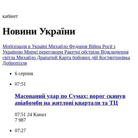
кабінет
Новини України
Мобілізація в Україні
Михайло Федоров
Війна Росії з
Україною
Мирні переговори
Ракетні обстріли
Відключення
світла
Михайло Драпатий
Карта бойових дій
Костянтинівка
Добропілля
6 серпня
07:51
Масований удар по Сумах: ворог скинув
авіабомби на житлові квартали та ТЦ
07:51
24 Канал
7 987
07:27