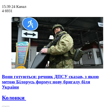
15:39
24 Канал
4 693
1
Вони готуються: речник ДПСУ сказав, з якою
метою Білорусь формує нову бригаду біля
України
Колонки