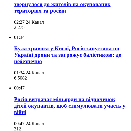
звернулося до жителів на окупованих
територіях та росіян
02:27
24 Канал
2 275
01:34
Була тривога у Києві, Росія запустила по
Україні дрони та загрожує балістикою: де
небезпечно
01:34
24 Канал
6 508
2
00:47
Росія витрачає мільярди на відпочинок
дітей окупантів, щоб стимулювати участь у
війні
00:47
24 Канал
312