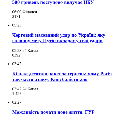
500 гривень поступово вилучає НБУ
06:00
Фінанси
217
1
05:23
Черговий масований удар по Україні: яку
головну мету Путін вкладає у свої удари
05:23
24 Канал
839
2
03:47
Кілька десятків ракет за серпень: чому Росія
так часто атакує Київ балістикою
03:47
24 Канал
1 457
02:27
Можливість почати нове життя: ГУР