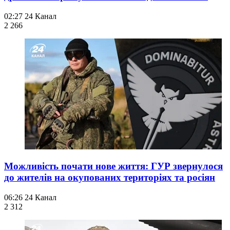
02:27
24 Канал
2 266
Можливість почати нове життя: ГУР звернулося
до жителів на окупованих територіях та росіян
06:26
24 Канал
2 312