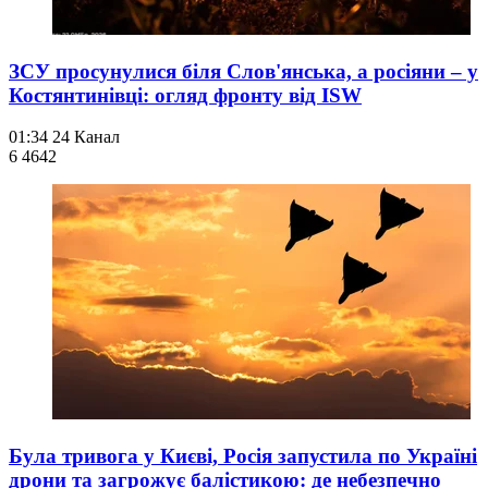
ЗСУ просунулися біля Слов'янська, а росіяни – у
Костянтинівці: огляд фронту від ISW
01:34
24 Канал
6 464
2
Була тривога у Києві, Росія запустила по Україні
дрони та загрожує балістикою: де небезпечно