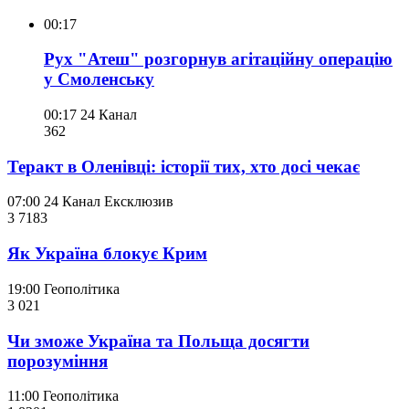
00:17
Рух "Атеш" розгорнув агітаційну операцію
у Смоленську
00:17
24 Канал
362
Теракт в Оленівці: історії тих, хто досі чекає
07:00
24 Канал
Ексклюзив
3 718
3
Як Україна блокує Крим
19:00
Геополітика
3 021
Чи зможе Україна та Польща досягти
порозуміння
11:00
Геополітика