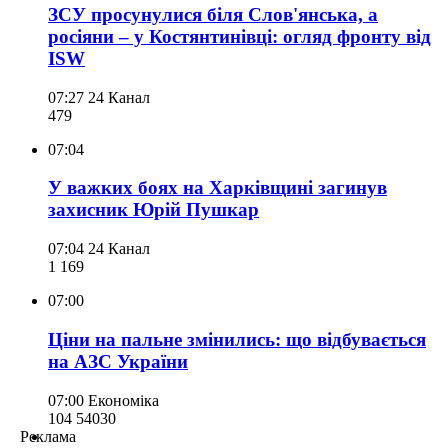
ЗСУ просунулися біля Слов'янська, а
росіяни – у Костянтинівці: огляд фронту від
ISW
07:27
24 Канал
479
07:04
У важких боях на Харківщині загинув
захисник Юрій Пушкар
07:04
24 Канал
1 169
07:00
Ціни на пальне змінились: що відбувається
на АЗС України
07:00
Економіка
104 540
30
Реклама