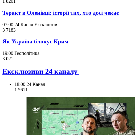
1 820
1
Теракт в Оленівці: історії тих, хто досі чекає
07:00
24 Канал
Ексклюзив
3 718
3
Як Україна блокує Крим
19:00
Геополітика
3 021
Ексклюзиви 24 каналу
18:00
24 Канал
1 561
1