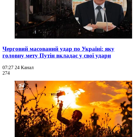
Черговий масований удар по Україні: яку
головну мету Путін вкладає у свої удари
07:27
24 Канал
274