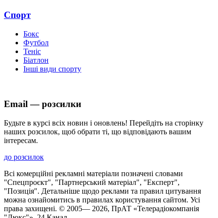
Спорт
Бокс
Футбол
Теніс
Біатлон
Інші види спорту
Email — розсилки
Будьте в курсі всіх новин і оновлень! Перейдіть на сторінку
наших розсилок, щоб обрати ті, що відповідають вашим
інтересам.
до розсилок
Всі комерційні рекламні матеріали позначені словами
"Спецпроєкт", "Партнерський матеріал", "Експерт",
"Позиція". Детальніше щодо реклами та правил цитування
можна ознайомитись в правилах користування сайтом. Усі
права захищені. © 2005—
2026
, ПрАТ «Телерадіокомпанія
"Люкс"», 24 Канал.