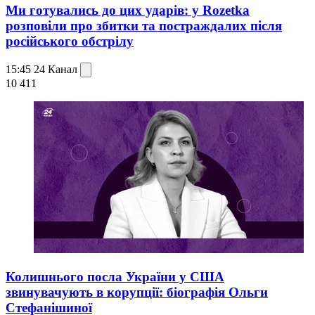
Ми готувались до цих ударів: у Rozetka
розповіли про збитки та постраждалих після
російського обстрілу
15:45
24 Канал
10 411
Колишнього посла України у США
звинувачують в корупції: біографія Ольги
Стефанішиної