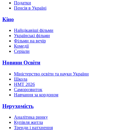
Податки
Пенсія в Україні
Кіно
Найцікавіші фільми
Українські фільми
Фільми на вечір
Комедії
Серіали
Новини Освіти
Міністерство освіти та науки України
Школа
НМТ 2026
Саморозвиток
Навчання за кордоном
Нерухомість
Аналітика ринку
Купівля житла
Тренди і натхнення