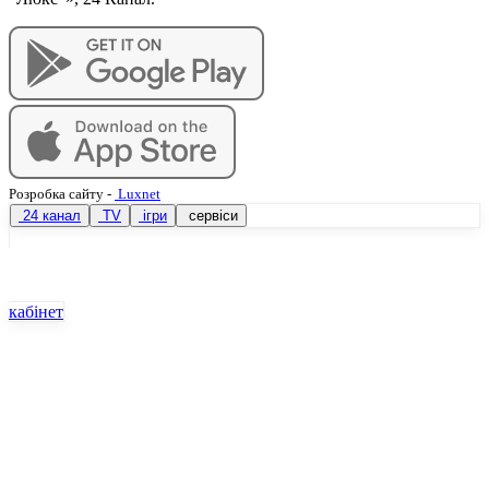
Розробка сайту
-
Luxnet
24 канал
TV
ігри
сервіси
кабінет