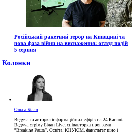
Російський ракетний терор на Київщині та
нова фаза війни на виснаження: огляд подій
5 серпня
Колонки
Ольга Білан
Ведуча та авторка інформаційних ефірів на 24 Каналі.
Ведуча стріму Білан Live, співавторка програми
"Breaking Раша”. Освіта: КНУКІМ, факультет кіно і