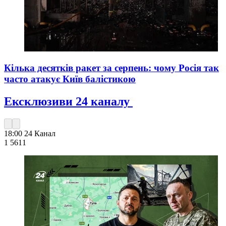
Кілька десятків ракет за серпень: чому Росія так
часто атакує Київ балістикою
Ексклюзиви 24 каналу
18:00
24 Канал
1 561
1