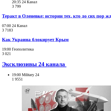
20:35
24 Канал
3 799
Теракт в Оленевке: истории тех, кто до сих пор ж
07:00
24 Канал
3 718
3
Как Украина блокирует Крым
19:00
Геополитика
3 021
Эксклюзивы 24 канала
19:00
Military 24
1 955
1