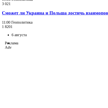
3 021
Сможет ли Украина и Польша достичь взаимопо
11:00
Геополитика
1 820
1
6 августа
Реклама
Adv