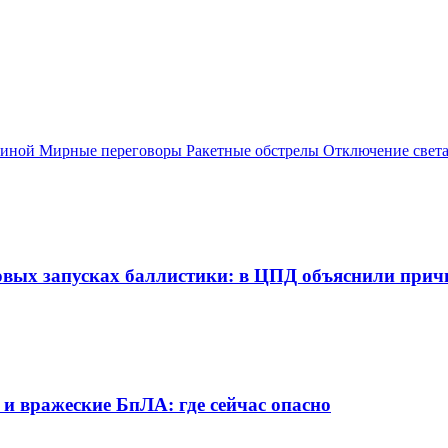
аиной
Мирные переговоры
Ракетные обстрелы
Отключение свет
овых запусках баллистики: в ЦПД объяснили при
 и вражеские БпЛА: где сейчас опасно