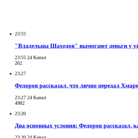
23:55
"Владельцы Шахедов" вымогают деньги у у
23:55
24 Канал
262
23:27
Федоров рассказал, что лично передал Хмар
23:27
24 Канал
498
2
23:20
Два основных условия: Федоров рассказал,
23:20
24 Канал