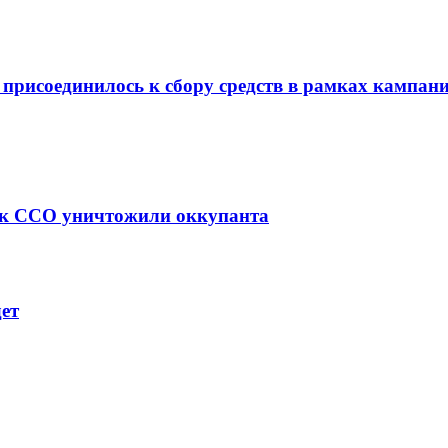
присоединилось к сбору средств в рамках кампа
как ССО уничтожили оккупанта
дет