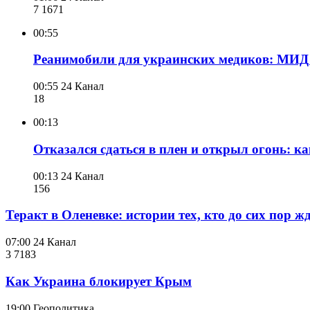
7 167
1
00:55
Реанимобили для украинских медиков: МИД 
00:55
24 Канал
18
00:13
Отказался сдаться в плен и открыл огонь: 
00:13
24 Канал
156
Теракт в Оленевке: истории тех, кто до сих пор ж
07:00
24 Канал
3 718
3
Как Украина блокирует Крым
19:00
Геополитика