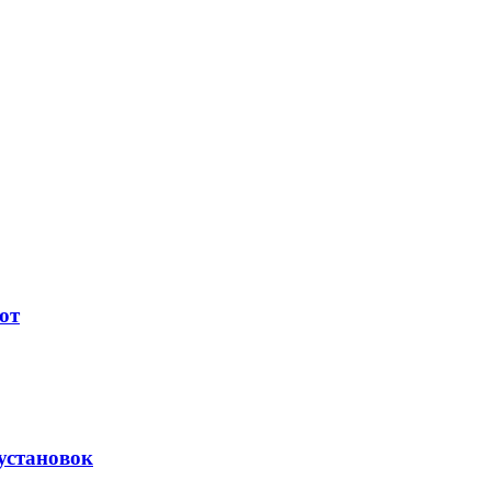
ют
установок