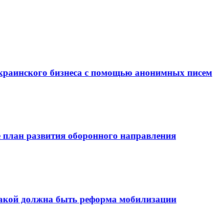
краинского бизнеса с помощью анонимных писем
е план развития оборонного направления
 какой должна быть реформа мобилизации