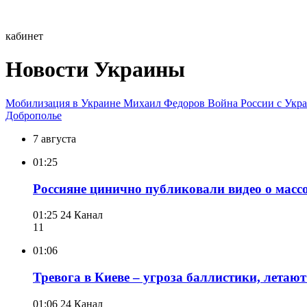
кабинет
Новости Украины
Мобилизация в Украине
Михаил Федоров
Война России с Укр
Доброполье
7 августа
01:25
Россияне цинично публиковали видео о масс
01:25
24 Канал
11
01:06
Тревога в Киеве – угроза баллистики, летают
01:06
24 Канал