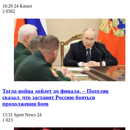
16:20
24 Канал
2 656
2
Тогда война дойдет до финала, – Подоляк
сказал, что заставит Россию бояться
продолжения боев
15:31
Sport News 24
1 023