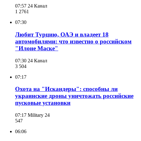
07:57
24 Канал
1 276
1
07:30
Любит Турцию, ОАЭ и владеет 18
автомобилями: что известно о российском
"Илоне Маске"
07:30
24 Канал
3 504
07:17
Охота на "Искандеры": способны ли
украинские дроны уничтожать российские
пусковые установки
07:17
Military 24
547
06:06