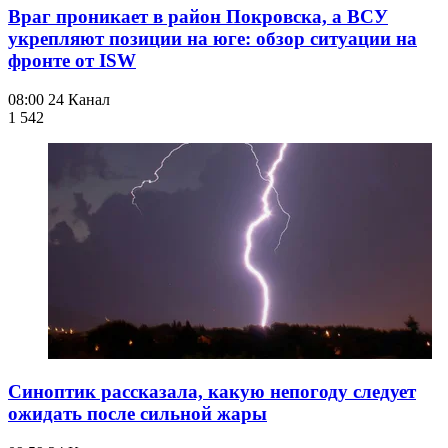
Враг проникает в район Покровска, а ВСУ
укрепляют позиции на юге: обзор ситуации на
фронте от ISW
08:00
24 Канал
1 542
Синоптик рассказала, какую непогоду следует
ожидать после сильной жары