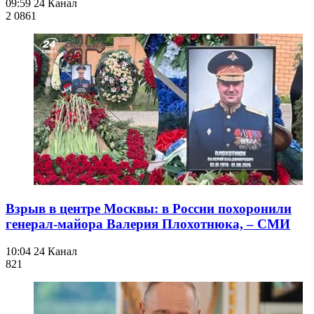
09:59
24 Канал
2 086
1
Взрыв в центре Москвы: в России похоронили
генерал-майора Валерия Плохотнюка, – СМИ
10:04
24 Канал
821