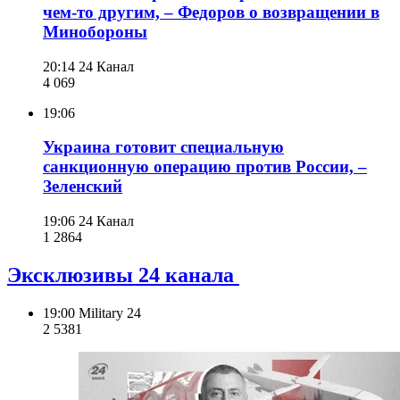
чем-то другим, – Федоров о возвращении в
Минобороны
20:14
24 Канал
4 069
19:06
Украина готовит специальную
санкционную операцию против России, –
Зеленский
19:06
24 Канал
1 286
4
Эксклюзивы 24 канала
19:00
Military 24
2 538
1