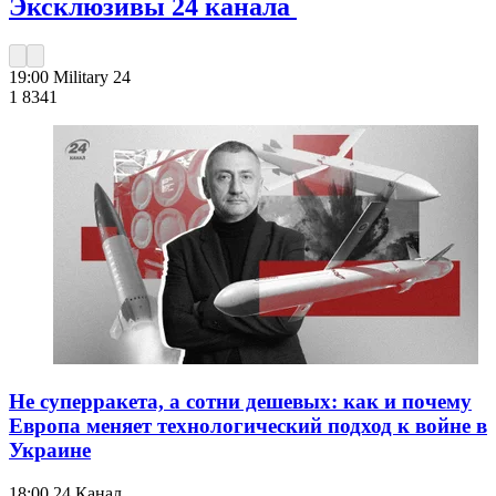
Эксклюзивы 24 канала
19:00
Military 24
1 834
1
Не суперракета, а сотни дешевых: как и почему
Европа меняет технологический подход к войне в
Украине
18:00
24 Канал