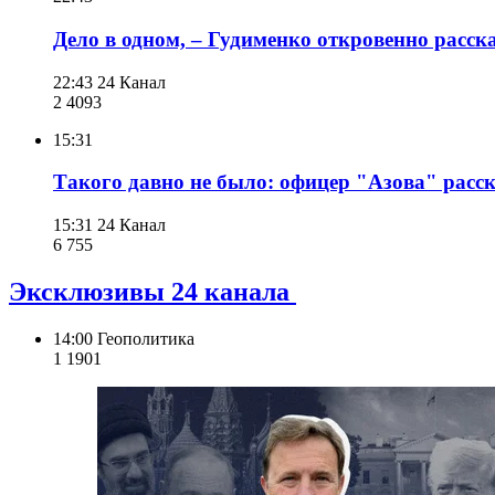
Дело в одном, – Гудименко откровенно расс
22:43
24 Канал
2 409
3
15:31
Такого давно не было: офицер "Азова" расс
15:31
24 Канал
6 755
Эксклюзивы 24 канала
14:00
Геополитика
1 190
1