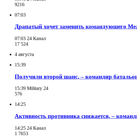
921
6
07:03
Драпатый хочет заменить командующего М
07:03
24 Канал
17 524
4 августа
15:39
Получили второй шанс, – командир батальон
15:39
Military 24
576
14:25
Активность противника снижается, – коман
14:25
24 Канал
1 765
3