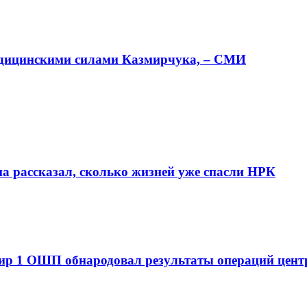
едицинскими силами Казмирчука, – СМИ
а рассказал, сколько жизней уже спасли НРК
дир 1 ОШП обнародовал результаты операций цен