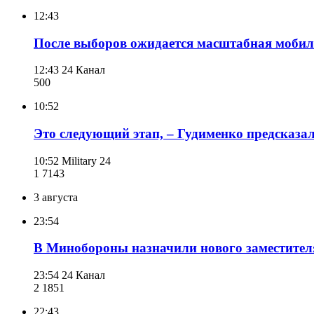
12:43
После выборов ожидается масштабная мобил
12:43
24 Канал
500
10:52
Это следующий этап, – Гудименко предсказал
10:52
Military 24
1 714
3
3 августа
23:54
В Минобороны назначили нового заместителя
23:54
24 Канал
2 185
1
22:43