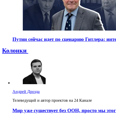
Путин сейчас идет по сценарию Гитлера: ин
Колонки
Андрей Дрозда
Телеведущий и автор проектов на 24 Канале
Мир уже существует без ООН, просто мы этог