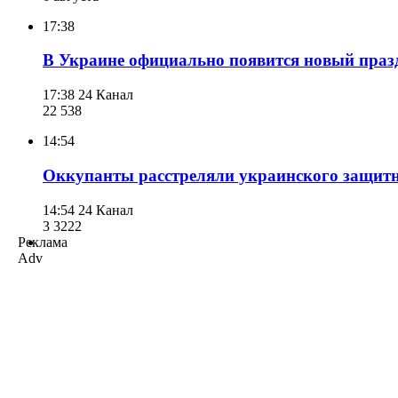
17:38
В Украине официально появится новый праз
17:38
24 Канал
22 538
14:54
Оккупанты расстреляли украинского защит
14:54
24 Канал
3 322
2
Реклама
Adv