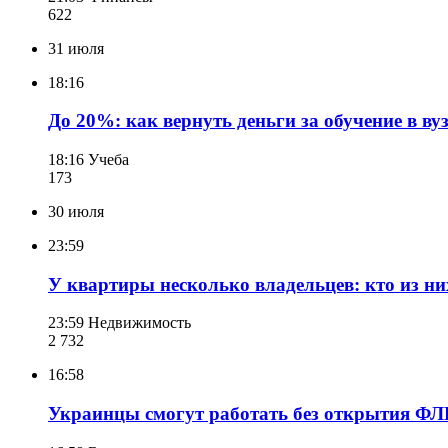
622
31 июля
18:16
До 20%: как вернуть деньги за обучение в в
18:16
Учеба
173
30 июля
23:59
У квартиры несколько владельцев: кто из ни
23:59
Недвижимость
2 732
16:58
Украинцы смогут работать без открытия ФЛП