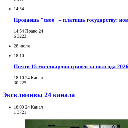
14:54
Продаешь "свое" – платишь государству: но
14:54
Право 24
6 322
3
28 июля
18:10
Почти 15 миллиардов гривен за полгода 202
18:10
24 Канал
30 225
Эксклюзивы 24 канала
18:00
24 Канал
1 372
1