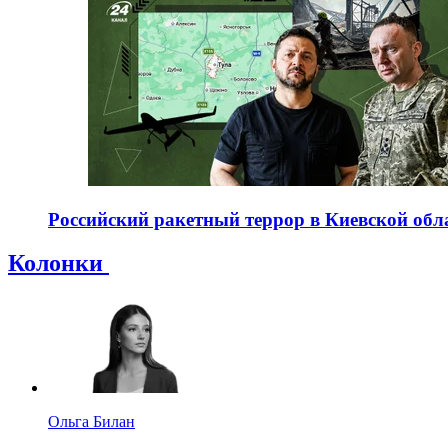
Российский ракетный террор в Киевской обла
Колонки
Ольга Билан