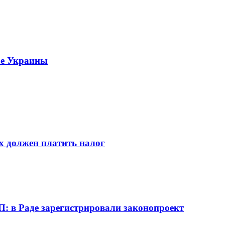
узе Украины
х должен платить налог
: в Раде зарегистрировали законопроект