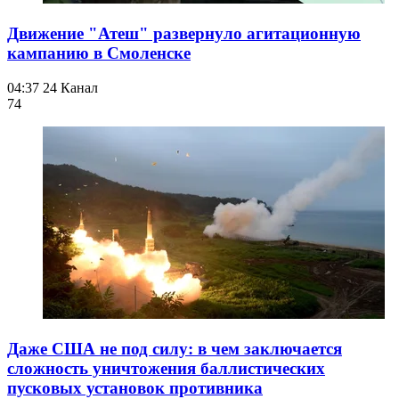
Движение "Атеш" развернуло агитационную
кампанию в Смоленске
04:37
24 Канал
74
Даже США не под силу: в чем заключается
сложность уничтожения баллистических
пусковых установок противника