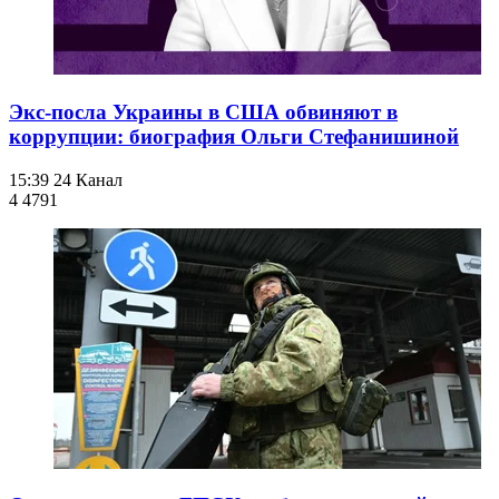
Экс-посла Украины в США обвиняют в
коррупции: биография Ольги Стефанишиной
15:39
24 Канал
4 479
1