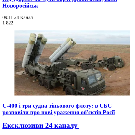
Новоросійськ
09:11
24 Канал
1 822
С-400 і три судна тіньового флоту: в СБС
розповіли про нові ураження об'єктів Росії
Ексклюзиви 24 каналу