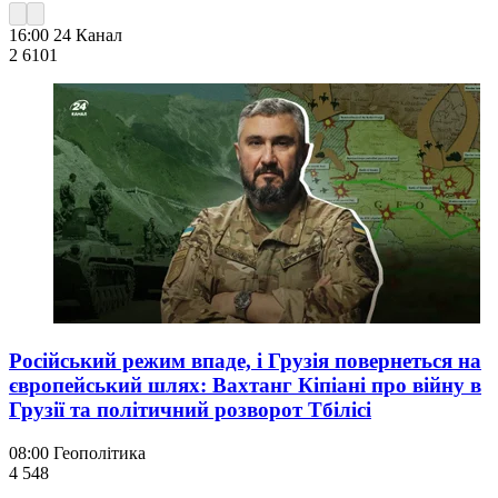
16:00
24 Канал
2 610
1
Російський режим впаде, і Грузія повернеться на
європейський шлях: Вахтанг Кіпіані про війну в
Грузії та політичний розворот Тбілісі
08:00
Геополітика
4 548