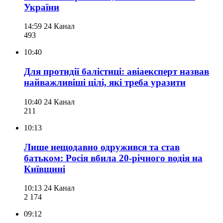
України
14:59
24 Канал
493
10:40
Для протидії балістиці: авіаексперт назвав
найважливіші цілі, які треба уразити
10:40
24 Канал
211
10:13
Лише нещодавно одружився та став
батьком: Росія вбила 20-річного водія на
Київщині
10:13
24 Канал
2 174
09:12