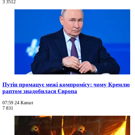
3 351
2
Путін промацує межі компромісу: чому Кремлю
раптом знадобилася Європа
07:59
24 Канал
7 831