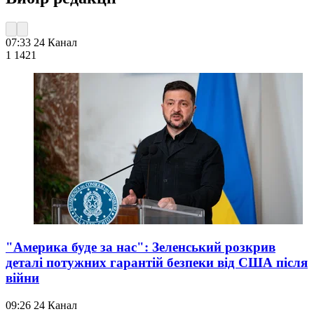
07:33
24 Канал
1 142
1
"Америка буде за нас": Зеленський розкрив
деталі потужних гарантій безпеки від США після
війни
09:26
24 Канал