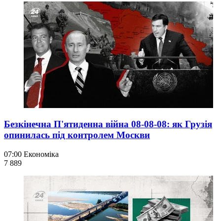
Безкінечна П'ятиденна війна 08-08-08: як Грузія
опинилась під контролем Москви
07:00
Економіка
7 889