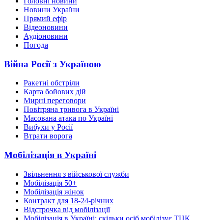
Головні новини
Новини України
Прямий ефір
Відеоновини
Аудіоновини
Погода
Війна Росії з Україною
Ракетні обстріли
Карта бойових дій
Мирні переговори
Повітряна тривога в Україні
Масована атака по Україні
Вибухи у Росії
Втрати ворога
Мобілізація в Україні
Звільнення з військової служби
Мобілізація 50+
Мобілізація жінок
Контракт для 18-24-річних
Відстрочка від мобілізації
Мобілізація в Україні: скільки осіб мобілізує ТЦК