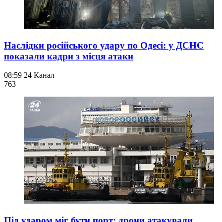
Наслідки російського удару по Одесі: у ДСНС
показали кадри з місця атаки
08:59
24 Канал
763
Під ударом міг бути порт: дрони атакували