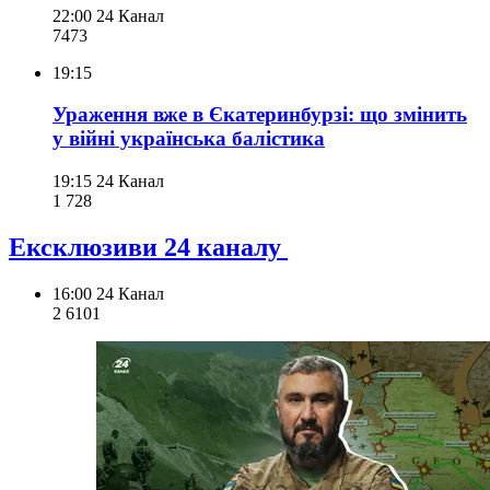
22:00
24 Канал
747
3
19:15
Ураження вже в Єкатеринбурзі: що змінить
у війні українська балістика
19:15
24 Канал
1 728
Ексклюзиви 24 каналу
16:00
24 Канал
2 610
1