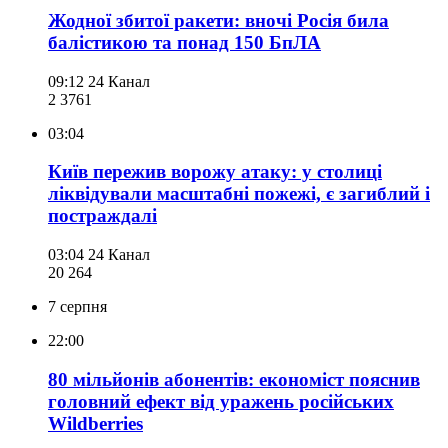
Жодної збитої ракети: вночі Росія била
балістикою та понад 150 БпЛА
09:12
24 Канал
2 376
1
03:04
Київ пережив ворожу атаку: у столиці
ліквідували масштабні пожежі, є загиблий і
постраждалі
03:04
24 Канал
20 264
7 серпня
22:00
80 мільйонів абонентів: економіст пояснив
головний ефект від уражень російських
Wildberries