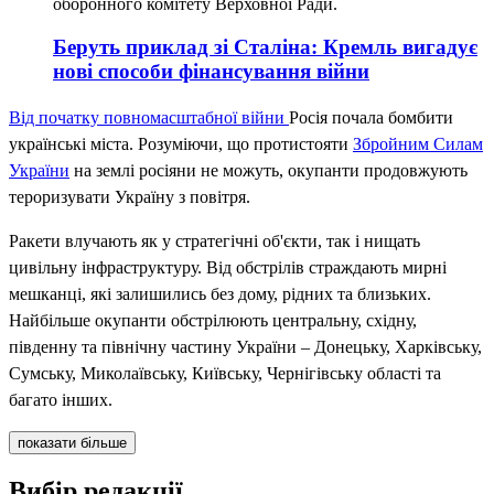
оборонного комітету Верховної Ради.
Беруть приклад зі Сталіна: Кремль вигадує
нові способи фінансування війни
Від початку повномасштабної війни
Росія почала бомбити
українські міста. Розуміючи, що протистояти
Збройним Силам
України
на землі росіяни не можуть, окупанти продовжують
тероризувати Україну з повітря.
Ракети влучають як у стратегічні об'єкти, так і нищать
цивільну інфраструктуру. Від обстрілів страждають мирні
мешканці, які залишились без дому, рідних та близьких.
Найбільше окупанти обстрілюють центральну, східну,
південну та північну частину України – Донецьку, Харківську,
Сумську, Миколаївську, Київську, Чернігівську області та
багато інших.
показати більше
Вибір редакції