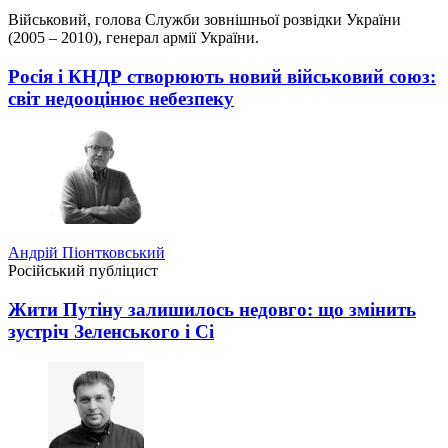
Військовий, голова Служби зовнішньої розвідки України
(2005 – 2010), генерал армії України.
Росія і КНДР створюють новий військовий союз:
світ недооцінює небезпеку
Андрій Піонтковський
Російський публіцист
Жити Путіну залишилось недовго: що змінить
зустріч Зеленського і Сі