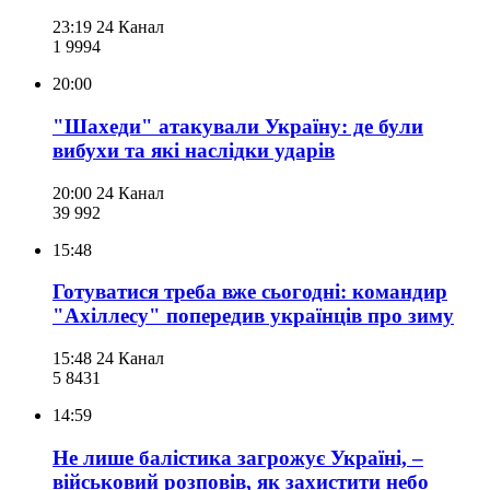
23:19
24 Канал
1 999
4
20:00
"Шахеди" атакували Україну: де були
вибухи та які наслідки ударів
20:00
24 Канал
39 992
15:48
Готуватися треба вже сьогодні: командир
"Ахіллесу" попередив українців про зиму
15:48
24 Канал
5 843
1
14:59
Не лише балістика загрожує Україні, –
військовий розповів, як захистити небо