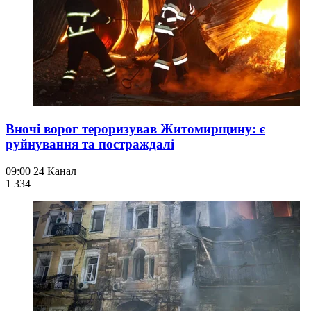
Вночі ворог тероризував Житомирщину: є
руйнування та постраждалі
09:00
24 Канал
1 334