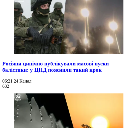
Росіяни цинічно публікували масові пуски
балістики: у ЦПД пояснили такий крок
06:21
24 Канал
632