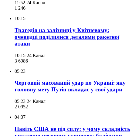
11:52
24 Канал
1 246
10:15
Трагедія на залізниці у Квітневому:
очевидці поділилися деталями ракетної
атаки
10:15
24 Канал
3 698
6
05:23
Черговий масований удар по Україні: яку
головну мету Путін вкладає у свої удари
05:23
24 Канал
2 095
2
04:37
Навіть США не під силу: у чому складність
ураження пускових установок балістики