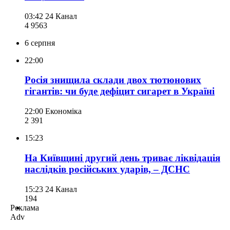
03:42
24 Канал
4 956
3
6 серпня
22:00
Росія знищила склади двох тютюнових
гігантів: чи буде дефіцит сигарет в Україні
22:00
Економіка
2 391
15:23
На Київщині другий день триває ліквідація
наслідків російських ударів, – ДСНС
15:23
24 Канал
194
Реклама
Adv