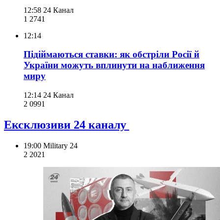
12:58
24 Канал
1 274
1
12:14
Підіймаються ставки: як обстріли Росії й
України можуть вплинути на наближення
миру
12:14
24 Канал
2 099
1
Ексклюзиви 24 каналу
19:00
Military 24
2 202
1