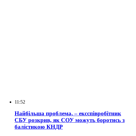
11:52
Найбільша проблема, – ексспівробітник
СБУ розкрив, як СОУ можуть боротись з
балістикою КНДР