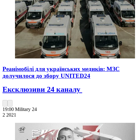
Реанімобілі для українських медиків: МЗС
долучилося до збору UNITED24
Ексклюзиви 24 каналу
19:00
Military 24
2 202
1