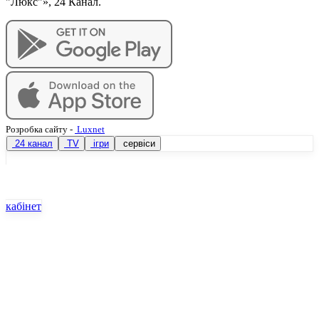
"Люкс"», 24 Канал.
Розробка сайту
-
Luxnet
24 канал
TV
ігри
сервіси
кабінет