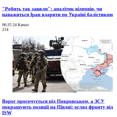
"Робить так завжди": аналітик відповів, чи
наважиться Іран вдарити по Україні балістикою
06:35
24 Канал
214
Ворог просочується під Покровськом, а ЗСУ
покращують позиції на Півдні: огляд фронту від
ISW