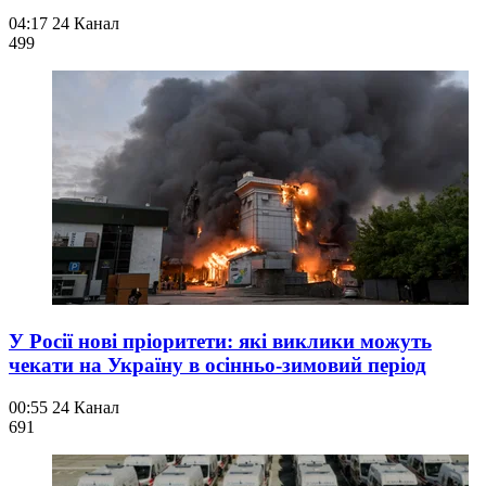
04:17
24 Канал
499
У Росії нові пріоритети: які виклики можуть
чекати на Україну в осінньо-зимовий період
00:55
24 Канал
69
1