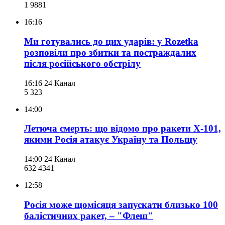
1 988
1
16:16
Ми готувались до цих ударів: у Rozetka
розповіли про збитки та постраждалих
після російського обстрілу
16:16
24 Канал
5 323
14:00
Летюча смерть: що відомо про ракети Х-101,
якими Росія атакує Україну та Польщу
14:00
24 Канал
632 434
1
12:58
Росія може щомісяця запускати близько 100
балістичних ракет, – "Флеш"