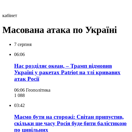
кабінет
Масована атака по Україні
7 серпня
06:06
Нас розділяє океан, – Трамп відмовив
Україні у ракетах Patriot на тлі кривавих
атак Росії
06:06
Геополітика
1 088
03:42
Маємо бути на сторожі: Світан припустив,
скільки ще часу Росія буде бити балістикою
по цивільних