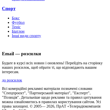
Спорт
Бокс
Футбол
Теніс
Біатлон
Інші види спорту
Email — розсилки
Будьте в курсі всіх новин і оновлень! Перейдіть на сторінку
наших розсилок, щоб обрати ті, що відповідають вашим
інтересам.
до розсилок
Всі комерційні рекламні матеріали позначені словами
"Спецпроєкт", "Партнерський матеріал", "Експерт",
"Позиція". Детальніше щодо реклами та правил цитування
можна ознайомитись в правилах користування сайтом. Усі
права захищені. © 2005—
2026
, ПрАТ «Телерадіокомпанія