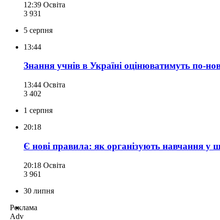
12:39
Освіта
3 931
5 серпня
13:44
Знання учнів в Україні оцінюватимуть по-но
13:44
Освіта
3 402
1 серпня
20:18
Є нові правила: як організують навчання у 
20:18
Освіта
3 961
30 липня
Реклама
Adv