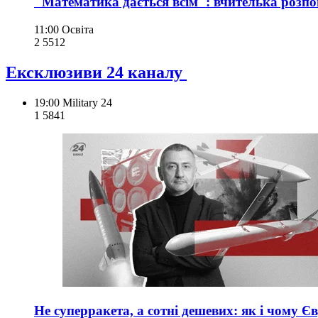
"Математика дається всім": вчителька розпов
11:00
Освіта
2 551
2
Ексклюзиви 24 каналу
19:00
Military 24
1 584
1
Не суперракета, а сотні дешевих: як і чому Є