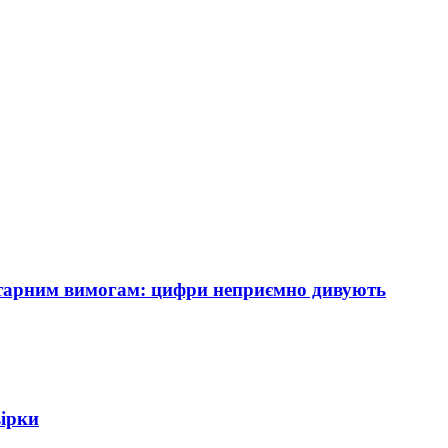
нітарним вимогам: цифри неприємно дивують
вірки