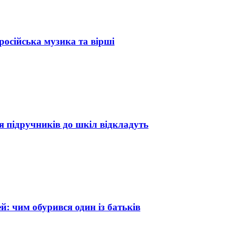
російська музика та вірші
 підручників до шкіл відкладуть
й: чим обурився один із батьків