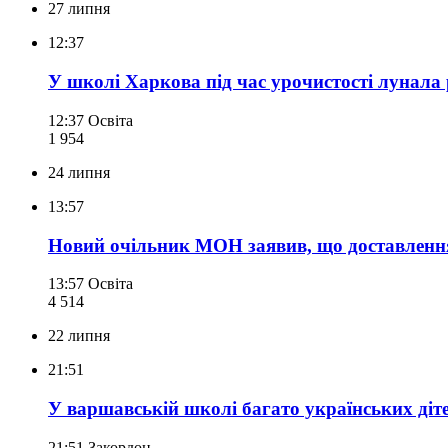
27 липня
12:37
У школі Харкова під час урочистості лунала 
12:37
Освіта
1 954
24 липня
13:57
Новий очільник МОН заявив, що доставлення
13:57
Освіта
4 514
22 липня
21:51
У варшавській школі багато українських діте
21:51
Закордон