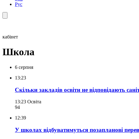
Рус
кабінет
Школа
6 серпня
13:23
Скільки закладів освіти не відповідають са
13:23
Освіта
94
12:39
У школах відбуватимуться позапланові пере