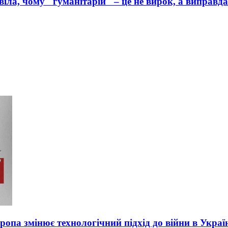
іла, чому "гуманітарій" – це не вирок, а виправд
вропа змінює технологічний підхід до війни в Украї