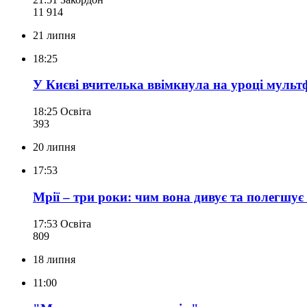
11 914
21 липня
18:25
У Києві вчителька ввімкнула на уроці мультф
18:25
Освіта
393
20 липня
17:53
Мрії – три роки: чим вона дивує та полегшує
17:53
Освіта
809
18 липня
11:00