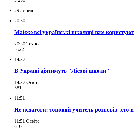
3 250
29 липня
20:30
Майже всі українські школярі вже користуют
20:30
Техно
552
2
14:37
В Україні діятимуть "Лісові школи"
14:37
Освіта
581
11:51
Не педагоги: топовий учитель розповів, хто в
11:51
Освіта
610