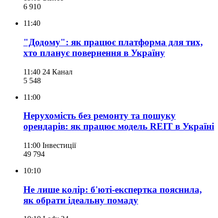
6 910
11:40
"Додому": як працює платформа для тих,
хто планує повернення в Україну
11:40
24 Канал
5 548
11:00
Нерухомість без ремонту та пошуку
орендарів: як працює модель REIT в Україні
11:00
Інвестиції
49 794
10:10
Не лише колір: б'юті-експертка пояснила,
як обрати ідеальну помаду