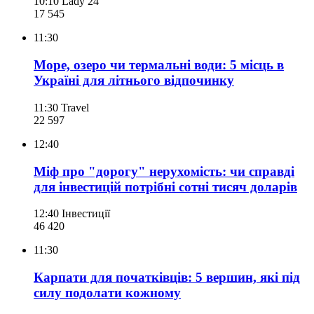
10:10
Lady 24
17 545
11:30
Море, озеро чи термальні води: 5 місць в
Україні для літнього відпочинку
11:30
Travel
22 597
12:40
Міф про "дорогу" нерухомість: чи справді
для інвестицій потрібні сотні тисяч доларів
12:40
Інвестиції
46 420
11:30
Карпати для початківців: 5 вершин, які під
силу подолати кожному