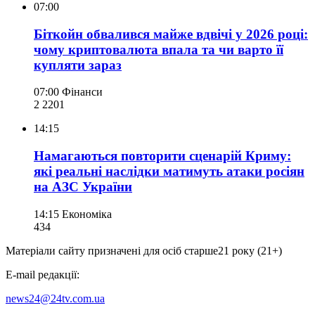
07:00
Біткойн обвалився майже вдвічі у 2026 році:
чому криптовалюта впала та чи варто її
купляти зараз
07:00
Фінанси
2 220
1
14:15
Намагаються повторити сценарій Криму:
які реальні наслідки матимуть атаки росіян
на АЗС України
14:15
Економіка
434
Матеріали сайту призначені для осіб старше
21 року (21+)
E-mail редакції:
news24@24tv.com.ua