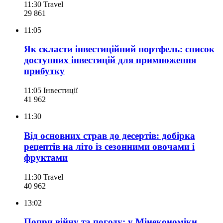
11:30
Travel
29 861
11:05
Як скласти інвестиційний портфель: список
доступних інвестицій для примноження
прибутку
11:05
Інвестиції
41 962
11:30
Від основних страв до десертів: добірка
рецептів на літо із сезонними овочами і
фруктами
11:30
Travel
40 962
13:02
Попри війну та погоду: у Мінекономіки