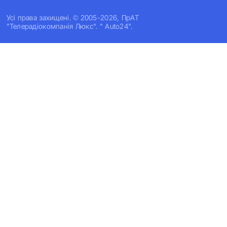
Усi права захищенi. © 2005-2026, ПрАТ
"Телерадіокомпанія Люкс". " Auto24".