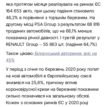
яка протягом місяця реалізувала на ринках ЄС
164 653 авто, при цьому падіння становило
46,2% в порівнянні з торішнім березнем. На
другому місці PSA Group з результатом 68 816
проданих автомобілів, що на 68,1% менше
показника річної давності. І третій результат у
RENAULT Group – 55 663 шт. (падіння 64,7%)
Також цікаво:
Білоруський авторинок зріс на
45%
У період з січня по березень 2020 року попит
на нові автомобілі в Європейському союзі
знизився на 25,6%, причому вплив
короновірусної кризи на березневі показники
сильно позначився на загальному обсязі.
Кожен з основних ринків ЄС у 2020 році