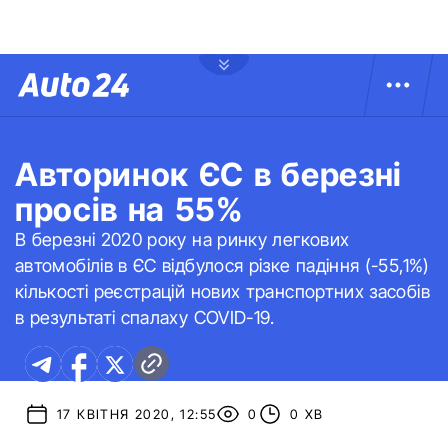
Авторинок ЄС в березні
просів на 55%
В березні 2020 року на ринку легкових
автомобілів в ЄС відбулося різке падіння (-55,1%)
кількості реєстрацій нових транспортних засобів
в результаті спалаху COVID-19.
17 КВІТНЯ 2020, 12:55
0
0 ХВ