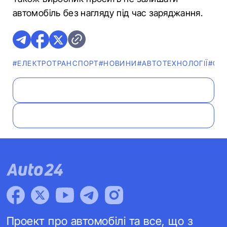
автомобіль без нагляду під час заряджання.
#ЕЛЕКТРОТРАНСПОРТ
#НОВИНИ
#АВТОТЕХНОЛОГІЇ
#CH
Проект про автомобілі та все, що з