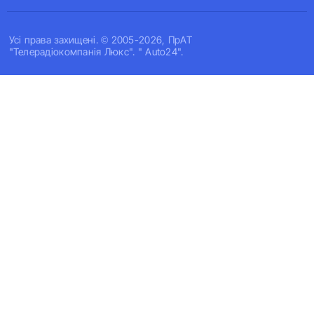
Усi права захищенi. © 2005-2026, ПрАТ
"Телерадіокомпанія Люкс". " Auto24".