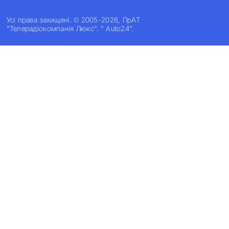
Усi права захищенi. © 2005-2026, ПрАТ
"Телерадіокомпанія Люкс". " Auto24".