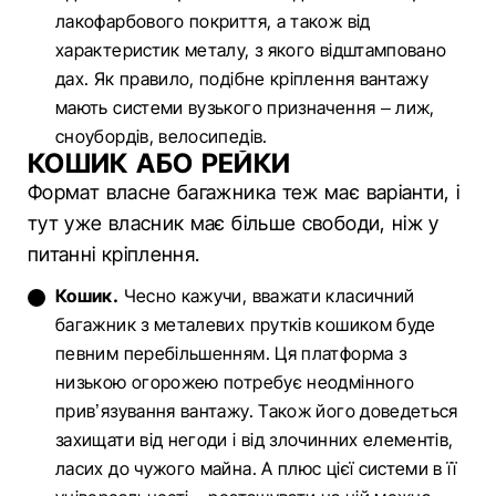
лакофарбового покриття, а також від
характеристик металу, з якого відштамповано
дах. Як правило, подібне кріплення вантажу
мають системи вузького призначення – лиж,
сноубордів, велосипедів.
КОШИК АБО РЕЙКИ
Формат власне багажника теж має варіанти, і
тут уже власник має більше свободи, ніж у
питанні кріплення.
Кошик.
Чесно кажучи, вважати класичний
багажник з металевих прутків кошиком буде
певним перебільшенням. Ця платформа з
низькою огорожею потребує неодмінного
прив’язування вантажу. Також його доведеться
захищати від негоди і від злочинних елементів,
ласих до чужого майна. А плюс цієї системи в її