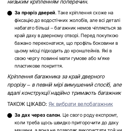
низьким кріпленням поперечин.
За проріз дверей
. Таке кріплення схоже на
фіксацію до водостічних жолобів, але всі деталі
набагато більші – багажник немов чіпляється за
край даху в дверному отворі. Перед покупкою
бажано переконатися, що профіль боковини в
цьому місці підходить до кронштейнів. Які в
свою чергу повинні мати гумове або м’яке
пластикове покриття.
Кріплення багажника за край дверного
прорізу – в певній мірі вимушений спосіб, але
вдалі конструкції надійно тримають багажник
ТАКОЖ ЦІКАВО:
Як вибрати велобагажник
За дах через салон
. Це свого роду експромт,
коли треба щось швидко приторочити до даху
машини, а вона не дозволяє використати той чи