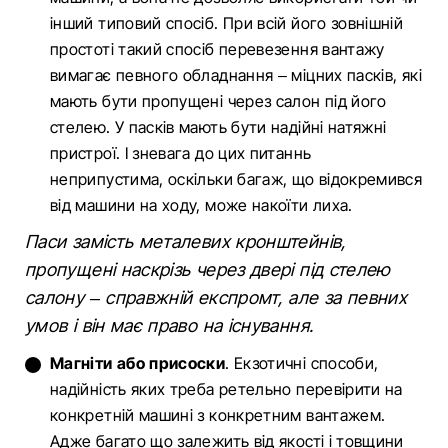
інший типовий спосіб. При всій його зовнішній
простоті такий спосіб перевезення вантажу
вимагає певного обладнання – міцних пасків, які
мають бути пропущені через салон під його
стелею. У пасків мають бути надійні натяжні
пристрої. І зневага до цих питаннь
неприпустима, оскільки багаж, що відокремився
від машини на ходу, може накоїти лиха.
Паси замість металевих кронштейнів,
пропущені наскрізь через двері під стелею
салону – справжній експромт, але за певних
умов і він має право на існування.
Магніти або присоски
. Екзотичні способи,
надійність яких треба ретельно перевірити на
конкретній машині з конкретним вантажем.
Адже багато що залежить від якості і товщини