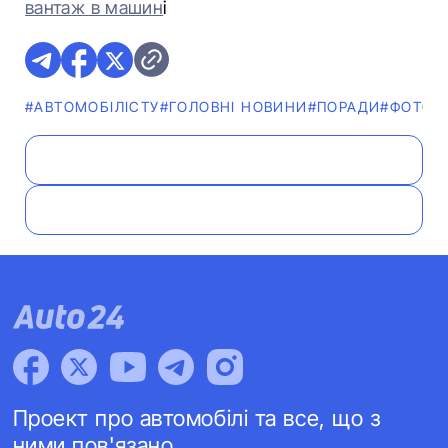
вантаж в машин
і
#АВТОМОБІЛІСТУ
#ГОЛОВНІ НОВИНИ
#ПОРАДИ
#ФОТО
#
Проект про автомобілі та все, що з
ними пов'язано.