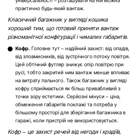
універсальності – розташувати на ній можна
практично будь-який вантаж.
Класичний багажник у вигляді кошика
хороший тим, що готовий приняти вантаж
різноманітної конфігурації і чималих габаритів.
Кофр.
Головне тут – надійний захист: від опадів,
від зловмисників, від зустрічного потоку повітря.
Цей обтічний футляр знижує опір повітрю при
русі, тобто закритий ним вантаж менше впливає
на витрату пального. Також багажник у вигляді
кофру сприймається як більш привабливий з
точки зору естетики. Серйозні мінуси – ціна,
обмеження габаритів поклажі та потреба у
більшому просторі для зберігання багажника в
гаражі, коли пристрій не використовується.
Кофр – це захист речей від негоди і крадіїв,