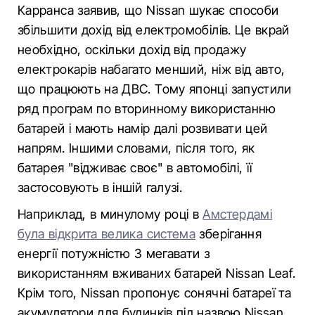
Карранса заявив, що Nissan шукає способи
збільшити дохід від електромобілів. Це вкрай
необхідно, оскільки дохід від продажу
електрокарів набагато менший, ніж від авто,
що працюють на ДВС. Тому японці запустили
ряд програм по вторинному використанню
батарей і мають намір далі розвивати цей
напрям. Іншими словами, після того, як
батарея "відживає своє" в автомобілі, її
застосовують в іншій галузі.
Наприклад, в минулому році в
Амстердамі
була відкрита велика система
зберігання
енергії потужністю 3 мегавати з
використанням вживаних батарей Nissan Leaf.
Крім того, Nissan пропонує сонячні батареї та
акумулятори для будинків під назвою Nissan