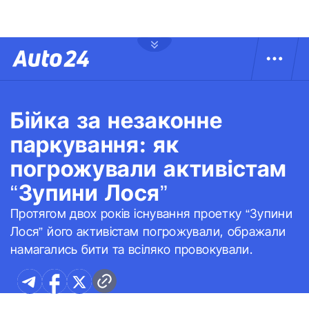
Бійка за незаконне
паркування: як
погрожували активістам
“Зупини Лося”
Протягом двох років існування проетку “Зупини
Лося” його активістам погрожували, ображали
намагались бити та всіляко провокували.