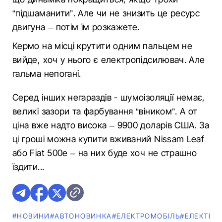
“підшаманити”. Але чи не знизить це ресурс
двигуна – потім їм розкажете.
Кермо на місці крутити одним пальцем не
вийде, хоч у нього є електропідсилювач. Але
гальма непогані.
Серед інших негараздів - шумоізоляції немає,
великі зазори та фарбування “віником”. А от
ціна вже надто висока – 9900 доларів США. За
ці гроші можна купити вживаний Nissam Lеaf
або Fiat 500e – на них буде хоч не страшно
їздити...
#НОВИНИ
#АВТОНОВИНКА
#ЕЛЕКТРОМОБІЛЬ
#ЕЛЕКТРО