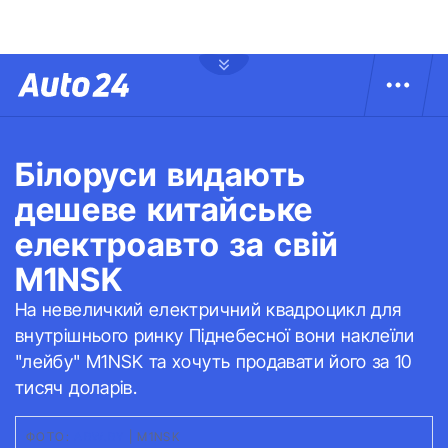
Білоруси видають
дешеве китайське
електроавто за свій
M1NSK
На невеличкий електричний квадроцикл для
внутрішнього ринку Піднебесної вони наклеїли
"лейбу" M1NSK та хочуть продавати його за 10
тисяч доларів.
ФОТО:
ABW.BY
|
M1NSK