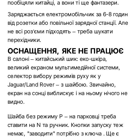
пообіцяли китайці, а вони ті ще фантазери.
Заряджається електромобільчик за 6-8 годин
від розетки або повільної зарядної станції. Але
не всі роз’єми підходять – треба шукати
перехідники.
ОСНАЩЕННЯ, ЯКЕ НЕ ПРАЦЮЄ
В салоні – китайський шик: еко-шкіра,
великий екраном мультимедійної системи,
селектор вибору режимів руху як у
Jaguar/Land Rover – з шайбою. Звичайно,
екран на сонці виблискує і на ньому нічого не
видно.
Шайба без режиму P – на парковці треба
ставити на N та ручник. Кнопки запуску теж
немає, "заводити" потрібно з ключа . Ще є