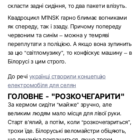
скласти задні сидіння, то два пакети влізуть.
Квадроцикл M1NSK гарно блимає вогниками
як спереду, так і ззаду. Причому попереду
червоним та синім – можна у темряві
переплутати з поліцією. А якщо вона зупинить
за цю “світломузику”, то конфіскує машину – в
Білорусі з цим строго.
До речі
українці створили концепцію
електромобіля для селян
ГОЛОВНЕ - "РОЗКОЧЕГАРИТИ"
За кермом сидіти “майже” зручно, але
великим людям мало місця для лівої руки.
Старт в’ялий, а потім, коли “розкочегариться”,
трохи їде. Білоруські веломайстри обіцяють,
що динаміка покращиться, якщо трохи