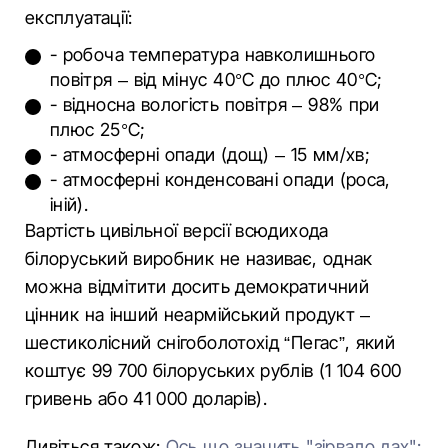
експлуатації:
- робоча температура навколишнього
повітря – від мінус 40°С до плюс 40°С;
- відносна вологість повітря – 98% при
плюс 25°С;
- атмосферні опади (дощ) – 15 мм/хв;
- атмосферні конденсовані опади (роса,
іній).
Вартість цивільної версії всюдихода
білоруський виробник не називає, однак
можна відмітити досить демократичний
цінник на інший неармійський продукт –
шестиколісний снігоболотохід “Пегас”, який
коштує 99 700 білоруських рублів (1 104 600
гривень або 41 000 доларів).
Дивіться також:
Ось що значить "зірвало дах":