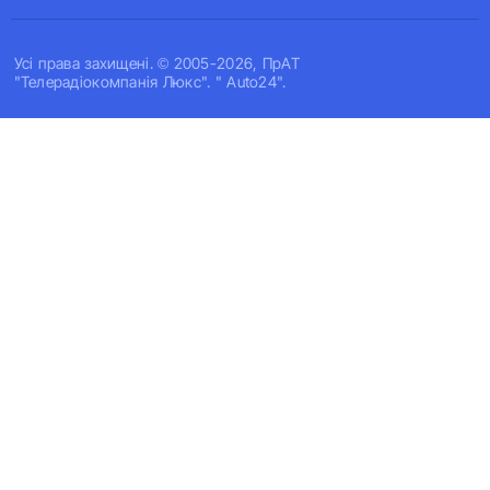
Усi права захищенi. © 2005-2026, ПрАТ
"Телерадіокомпанія Люкс". " Auto24".