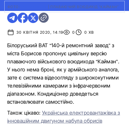
ФОТО:
140ZAVOD.BY
|
ПЛАВАЮЧИЙ ВСЮДИХІД “КАЙМАН”
30 КВІТНЯ 2020, 14:19
0
0 ХВ
Білоруський ВАТ “140-й ремонтний завод” з
міста Борисов пропонує цивільну версію
плаваючого військового всюдихода “Кайман”.
У нього нема броні, як у армійського аналога,
зате є система відеоогляду з ширококутними
телевізійними камерами з інфрачервоним
діапазоном. Кондиціонер доведеться
встановлювати самостійно.
Також цікаво:
Українська електровантажівка з
інноваційним двигуном набула обрисів