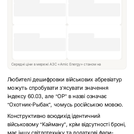
Середні ціни в мережі АЗС «Amic Energy» станом на
Любителі дешифровки військових абревіатур
можуть спробувати з’ясувати значення
індексу 60.03, але “ОР” в назві означає
“Охотник-Рыбак”, чомусь російською мовою.
Конструктивно всюдихід ідентичний
військовому “Кайману”, крім відсутності броні,
має іншу світлотехніку та додаткові фари-