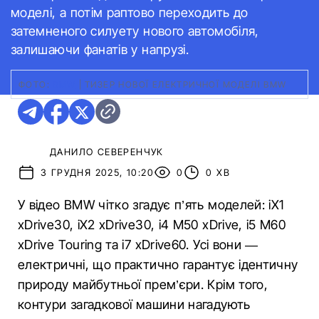
моделі, а потім раптово переходить до
затемненого силуету нового автомобіля,
залишаючи фанатів у напрузі.
ФОТО:
BMW
|
ТИЗЕР НОВОЇ ЕЛЕКТРИЧНОЇ МОДЕЛІ BMW
ДАНИЛО СЕВЕРЕНЧУК
3 ГРУДНЯ 2025, 10:20
0
0 ХВ
У відео BMW чітко згадує п’ять моделей: iX1
xDrive30, iX2 xDrive30, i4 M50 xDrive, i5 M60
xDrive Touring та i7 xDrive60. Усі вони —
електричні, що практично гарантує ідентичну
природу майбутньої прем’єри. Крім того,
контури загадкової машини нагадують