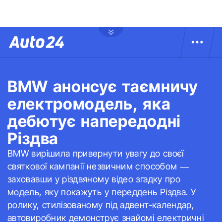
BMW анонсує таємничу
електромодель, яка
дебютує напередодні
Різдва
BMW вирішила привернути увагу до своєї
святкової кампанії незвичним способом —
заховавши у різдвяному відео згадку про
модель, яку покажуть у переддень Різдва. У
ролику, стилізованому під адвент-календар,
автовиробник демонструє знайомі електричні