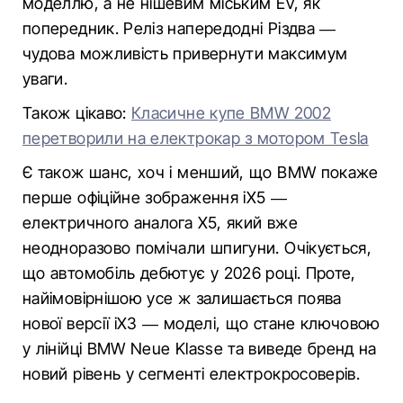
моделлю, а не нішевим міським EV, як
попередник. Реліз напередодні Різдва —
чудова можливість привернути максимум
уваги.
Також цікаво:
Класичне купе BMW 2002
перетворили на електрокар з мотором Tesla
Є також шанс, хоч і менший, що BMW покаже
перше офіційне зображення iX5 —
електричного аналога X5, який вже
неодноразово помічали шпигуни. Очікується,
що автомобіль дебютує у 2026 році. Проте,
найімовірнішою усе ж залишається поява
нової версії iX3 — моделі, що стане ключовою
у лінійці BMW Neue Klasse та виведе бренд на
новий рівень у сегменті електрокросоверів.