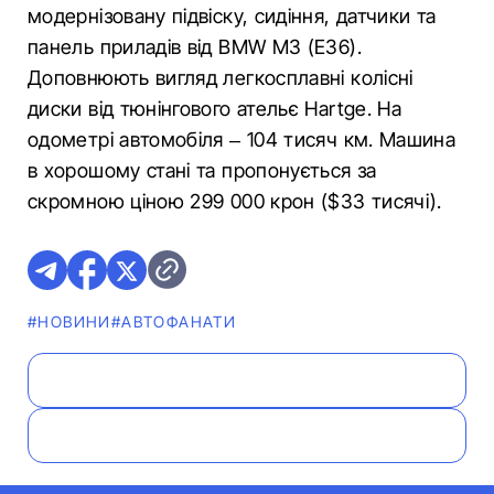
модернізовану підвіску, сидіння, датчики та
панель приладів від BMW M3 (Е36).
Доповнюють вигляд легкосплавні колісні
диски від тюнінгового ательє Hartge. На
одометрі автомобіля – 104 тисяч км. Машина
в хорошому стані та пропонується за
скромною ціною 299 000 крон ($33 тисячі).
#НОВИНИ
#АВТОФАНАТИ