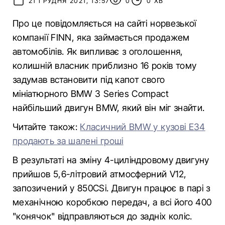
21 ГРУДНЯ 2021, 13:57
0
0 ХВ
Про це повідомляється на сайті норвезької
компанії FINN, яка займається продажем
автомобілів. Як випливає з оголошення,
колишній власник приблизно 16 років тому
задумав встановити під капот свого
мініатюрного BMW 3 Series Compact
найбільший двигун BMW, який він міг знайти.
Читайте також:
Класичний BMW у кузові Е34
продають за шалені гроші
В результаті на зміну 4-циліндровому двигуну
прийшов 5,6-літровий атмосферний V12,
запозичений у 850CSi. Двигун працює в парі з
механічною коробкою передач, а всі його 400
"конячок" відправляються до задніх коліс.