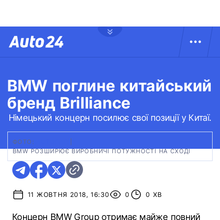
BMW поглине китайський
бренд Brilliance
Німецький концерн посилює свої позиції у Китаї.
ФОТО:
АUTOCAR
|
BMW РОЗШИРЮЄ ВИРОБНИЧІ ПОТУЖНОСТІ НА СХОДІ
11 ЖОВТНЯ 2018, 16:30
0
0 ХВ
Концерн BMW Group отримає майже повний