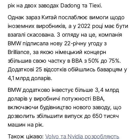
рік на двох заводах Dadong та Tiexi.
Однак зараз Китай послаблює вимоги щодо
іноземних виробників, а у 2022 році має бути
взагалі скасована. З огляду на це, компанія
BMW підписала нову 22-річну угоду з
Brilliance, за якою німецький концерн
збільшив свою частку в BBA з 50% до 75%.
Додаткові 25 відсотків обійшлись баварцям у
4,1 млрд доларів.
BMW додатково інвестує більше 3,4 млрд
доларів у виробничі потужності BBA,
включаючи будівництво нового заводу, що
дозволить збільшити випуск до 650 тисяч
машин на рік.
Також цікаво:
Volvo та Nvidia розробляють