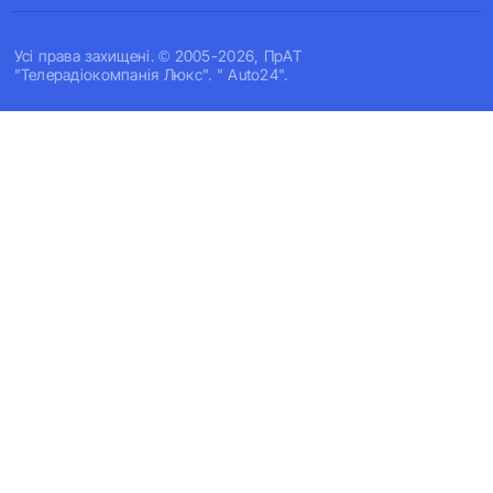
Усi права захищенi. © 2005-2026, ПрАТ
"Телерадіокомпанія Люкс". " Auto24".