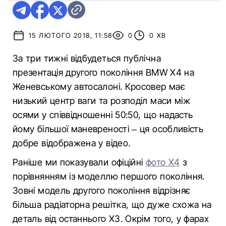
15 ЛЮТОГО 2018, 11:58
0
0 ХВ
За три тижні відбудеться публічна
презентація другого покоління BMW X4 на
Женевському автосалоні. Кросовер має
низький центр ваги та розподіл маси між
осями у співвідношенні 50:50, що надасть
йому більшої маневреності – ця особливість
добре відображена у відео.
Раніше ми показували офіційні
фото Х4
з
порівнянням із моделлю першого покоління.
Зовні модель другого покоління відрізняє
більша радіаторна решітка, що дуже схожа на
деталь від останнього X3. Окрім того, у фарах