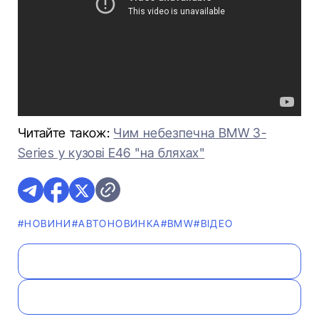
Читайте також:
Чим небезпечна BMW 3-
Series у кузові E46 "на бляхах"
#НОВИНИ
#АВТОНОВИНКА
#BMW
#ВІДЕО