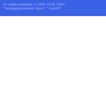
Усi права захищенi. © 2005-2026, ПрАТ
"Телерадіокомпанія Люкс". " Auto24".