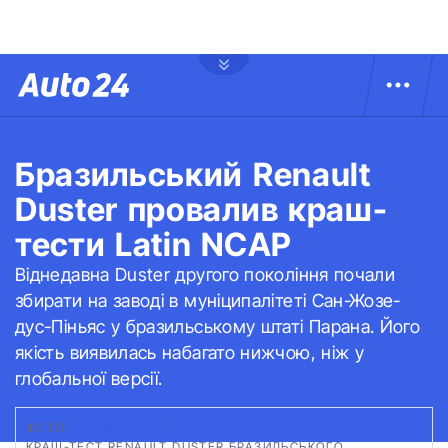
Бразильський Renault
Duster провалив краш-
тести Latin NCAP
Віднедавна Duster другого покоління почали
збирати на заводі в муніципалітеті Сан-Жозе-
дус-Піньяс у бразильському штаті Парана. Його
якість виявилась набагато нижчою, ніж у
глобальної версії.
ФОТО:
LATIN NCAP
|
КРАШ-ТЕСТ RENAULT DUSTER БРАЗИЛЬСЬКОГО