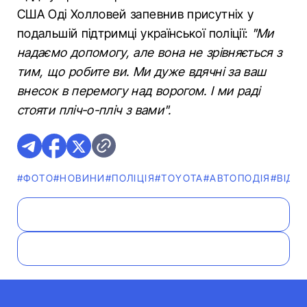
США Оді Холловей запевнив присутніх у
подальшій підтримці української поліції:
"Ми
надаємо допомогу, але вона не зрівняється з
тим, що робите ви. Ми дуже вдячні за ваш
внесок в перемогу над ворогом. І ми раді
стояти пліч-о-пліч з вами".
#ФОТО
#НОВИНИ
#ПОЛІЦІЯ
#TOYOTA
#АВТОПОДІЯ
#ВІДЕ