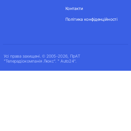
Контакти
Політика конфіденційності
Усi права захищенi. © 2005-2026, ПрАТ
"Телерадіокомпанія Люкс". " Auto24".