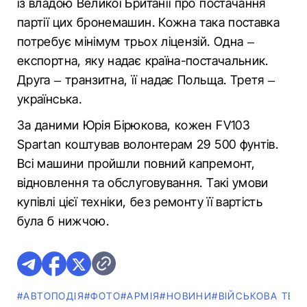
із владою Великої Британії про постачання
партії цих бронемашин. Кожна така поставка
потребує мінімум трьох ліцензій. Одна –
експортна, яку надає країна-постачальник.
Друга – транзитна, її надає Польща. Третя –
українська.
За даними Юрія Бірюкова, кожен FV103
Spartan коштував волонтерам 29 500 фунтів.
Всі машини пройшли повний капремонт,
відновлення та обслуговування. Такі умови
купівлі цієї техніки, без ремонту її вартість
була б нижчою.
#АВТОПОДІЯ
#ФОТО
#АРМІЯ
#НОВИНИ
#ВІЙСЬКОВА ТЕХН