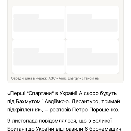
Середні ціни в мережі АЗС «Amic Energy» станом на
«Перші “Cпартани” в Україні! А скоро будуть
під Бахмутом і Авдіївкою. Десантуро, тримай
підкріплення», – розповів Петро Порошенко.
9 листопада повідомлялося, що з Великої
Британії до України відправили 6 бронемашин