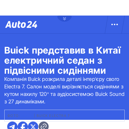
Buick представив в Китаї
електричний седан з
підвісними сидіннями
Компанія Buick розкрила деталі інтер’єру свого
Electra 7. Салон моделі вирізняється сидіннями з
кутом нахилу 120° та аудіосистемою Buick Sound
з 27 динаміками.
ФОТО:
BUICK
|
BUICK ELECTRA 7