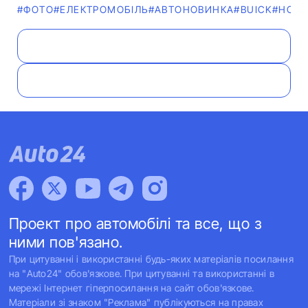
#ФОТО
#ЕЛЕКТРОМОБІЛЬ
#АВТОНОВИНКА
#BUICK
#НОВ
Проект про автомобілі та все, що з
ними пов'язано.
При цитуванні і використанні будь-яких матеріалів посилання
на "Auto24" обов'язкове. При цитуванні та використанні в
мережі Інтернет гіперпосилання на сайт обов'язкове.
Матеріали зі знаком "Реклама" публікуються на правах