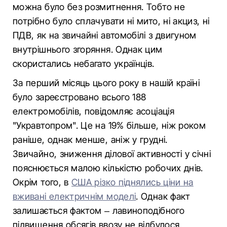
можна було без розмитнення. Тобто не
потрібно було сплачувати ні мито, ні акциз, ні
ПДВ, як на звичайні автомобілі з двигуном
внутрішнього згоряння. Однак цим
скористались небагато українців.
За перший місяць цього року в нашій країні
було зареєстровано всього 188
електромобілів, повідомляє асоціація
"Укравтопром". Це на 19% більше, ніж роком
раніше, однак менше, аніж у грудні.
Звичайно, зниження ділової активності у січні
пояснюється малою кількістю робочих днів.
Окрім того, в
США різко піднялись ціни на
вживані електричнім моделі
. Однак факт
залишається фактом – лавиноподібного
підвищення обсягів ввозу не відбулося.