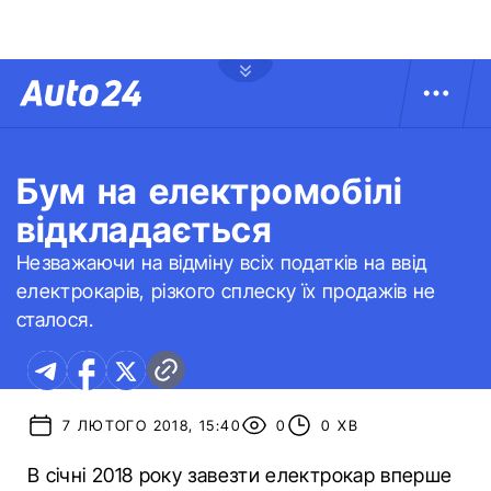
Бум на електромобілі
відкладається
Незважаючи на відміну всіх податків на ввід
електрокарів, різкого сплеску їх продажів не
сталося.
7 ЛЮТОГО 2018, 15:40
0
0 ХВ
В січні 2018 року завезти електрокар вперше