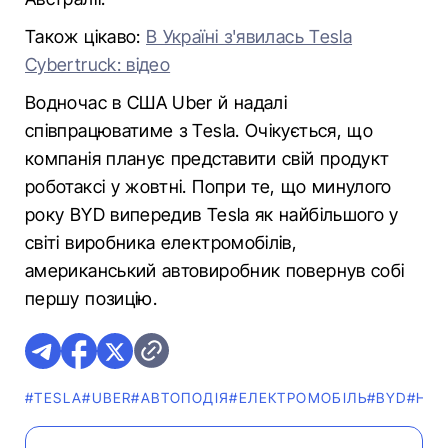
Також цікаво:
В Україні з'явилась Tesla
Cybertruck: відео
Водночас в США Uber й надалі
співпрацюватиме з Tesla. Очікується, що
компанія планує представити свій продукт
роботаксі у жовтні. Попри те, що минулого
року BYD випередив Tesla як найбільшого у
світі виробника електромобілів,
американський автовиробник повернув собі
першу позицію.
#TESLA
#UBER
#АВТОПОДІЯ
#ЕЛЕКТРОМОБІЛЬ
#BYD
#НО