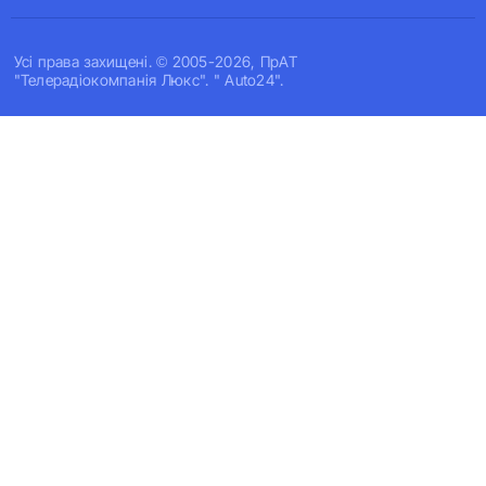
Усi права захищенi. © 2005-2026, ПрАТ
"Телерадіокомпанія Люкс". " Auto24".