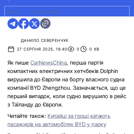
ФОТО:
BYD
|
BYD DOLPHIN
ДАНИЛО СЕВЕРЕНЧУК
27 СЕРПНЯ 2025, 19:40
0
0 ХВ
Як пише
CarNewsChina
, перша партія
компактних електричних хетчбеків Dolphin
вирушила до Європи на борту власного судна
компанії BYD Zhengzhou. Зазначається, що це
перший випадок, коли судно вирушило в рейс
з Таїланду до Європи.
Читайте також:
Китайці за гроші катають
пасажирів на автомобілях BYD у парку