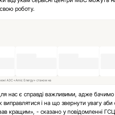
ки відгукам сервісні центри МВС можуть н
свою роботу.
ережі АЗС «Amic Energy» станом на
для нас є справді важливими, адже бачимо
к виправлятися і на що звернути увагу аби 
вав кращим», - сказано у повідомленні ГС