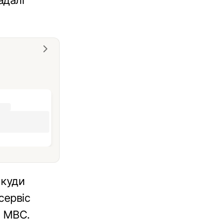
адалі
 куди
сервіс
Ц МВС.