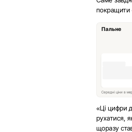
Саме завдя
покращити 
Пальне
Середні ціни в м
«Ці цифри 
рухатися, я
щоразу ста