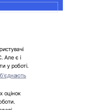
ристувачі
 Але є і
ти у роботі.
об’єднають
х оцінок
оботи.