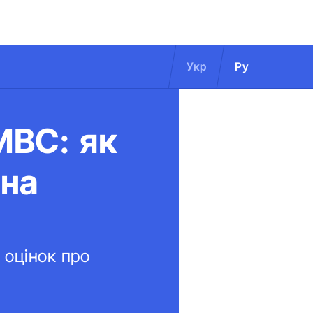
Укр
Ру
МВС: як
на
 оцінок про