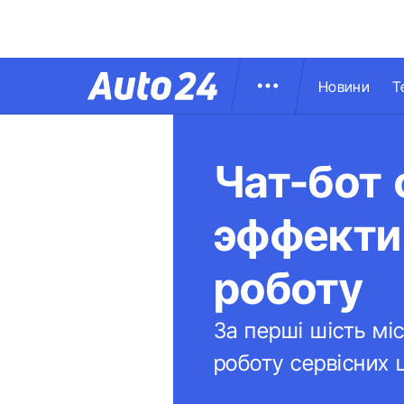
Новини
Т
Чат-бот 
эффекти
роботу
За перші шість мі
роботу сервісних 