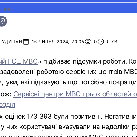
ІВ МВС
 ГУДУЩАН
16 ЛИПНЯ 2024, 20:35
0
0 ХВ
вій ГСЦ МВС
» підбиває підсумки роботи. Ко
задоволені роботою сервісних центрів МВС.
ідгуки, які підказують що потрібно покращи
кож:
Сервісні центри МВС трьох областей 
озділ
 оцінок 173 393 були позитивні. Негативни
 у них користувачі вказували на недоліки р