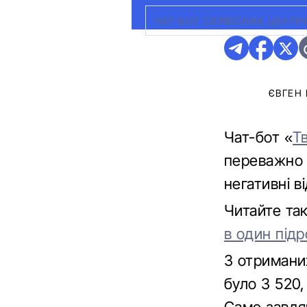
ЧАТ-БОТ СЕРВІСНИХ ЦЕНТР
ЄВГЕН
Чат-бот «
Т
переважно 
негативні в
Читайте та
в один підр
З отриманих
було 3 520,