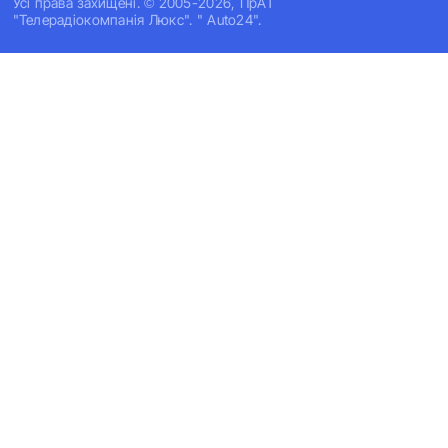
Усi права захищенi. © 2005-2026, ПрАТ
"Телерадіокомпанія Люкс". " Auto24".