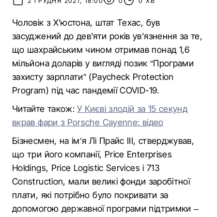
2 ГРУДНЯ 2021, 18:00
0
0 ХВ
Чоловік з Х'юстона, штат Техас, був
засуджений до дев'яти років ув'язнення за те,
що шахрайським чином отримав понад 1,6
мільйона доларів у вигляді позик “Програми
захисту зарплати” (Paycheck Protection
Program) під час пандемії COVID-19.
Читайте також:
У Києві злодій за 15 секунд
вкрав фари з Porsche Cayenne: відео
Бізнесмен, на ім’я Лі Прайс III, стверджував,
що три його компанії, Price Enterprises
Holdings, Price Logistic Services і 713
Construction, мали великі фонди заробітної
плати, які потрібно було покривати за
допомогою державної програми підтримки –