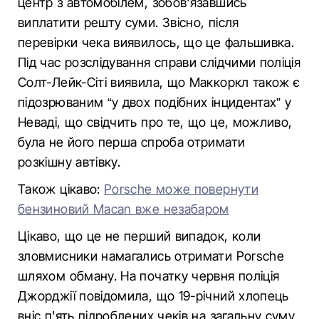
центр з автомобілем, зобов'язавшись
виплатити решту суми. Звісно, після
перевірки чека виявилось, що це фальшивка.
Під час розслідування справи слідчими поліція
Солт-Лейк-Сіті виявила, що Маккоркл також є
підозрюваним “у двох подібних інцидентах” у
Неваді, що свідчить про те, що це, можливо,
була не його перша спроба отримати
розкішну автівку.
Також цікаво:
Porsche може повернути
бензиновий Macan вже незабаром
Цікаво, що це не перший випадок, коли
зловмисники намагались отримати Porsche
шляхом обману. На початку червня поліція
Джорджії повідомила, що 19-річний хлопець
вніс п'ять підроблених чеків на загальну суму