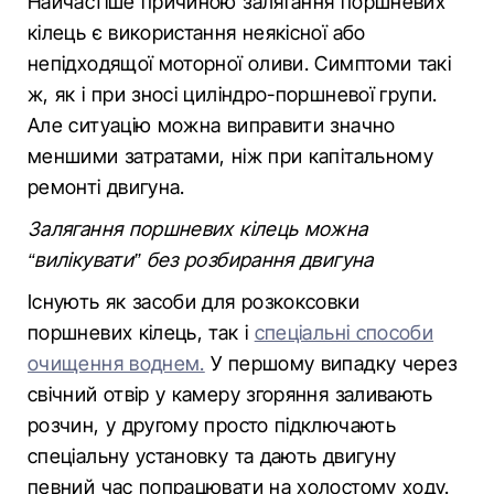
Найчастіше причиною залягання поршневих
кілець є використання неякісної або
непідходящої моторної оливи. Симптоми такі
ж, як і при зносі циліндро-поршневої групи.
Але ситуацію можна виправити значно
меншими затратами, ніж при капітальному
ремонті двигуна.
Залягання поршневих кілець можна
“вилікувати” без розбирання двигуна
Існують як засоби для розкоксовки
поршневих кілець, так і
спеціальні способи
очищення воднем.
У першому випадку через
свічний отвір у камеру згоряння заливають
розчин, у другому просто підключають
спеціальну установку та дають двигуну
певний час попрацювати на холостому ходу.