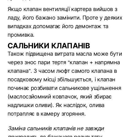
Якщо клапан вентиляції картера вийшов з
ладу, його бажано замінити. Проте у деяких
випадках допомагає його демонтаж та
промивка.
САЛЬНИКИ КЛАПАНІВ
Також підвищена витрата масла може бути
через знос пари тертя “клапан + напрямна
клапана”. З часом люфт самого клапана в
посадковому місці збільшується, і клапан
починає розбивати сальникове ущільнення
(маслосзйомний ковпачок, який збирає
надлишки оливи). Як наслідок, олива
потрапляє в камеру згоряння.
Заміна сальників клапанів не завжди
призводить до бажаного результату