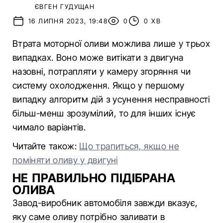
ЄВГЕН ГУДУЩАН
16 ЛИПНЯ 2023, 19:48
0
0 ХВ
Втрата моторної оливи можлива лише у трьох
випадках. Воно може витікати з двигуна
назовні, потрапляти у камеру згоряння чи
систему охолодження. Якщо у першому
випадку алгоритм дій з усунення несправності
більш-менш зрозумілий, то для інших існує
чимало варіантів.
Читайте також:
Що трапиться, якщо не
поміняти оливу у двигуні
НЕ ПРАВИЛЬНО ПІДІБРАНА
ОЛИВА
Завод-виробник автомобіля завжди вказує,
яку саме оливу потрібно заливати в