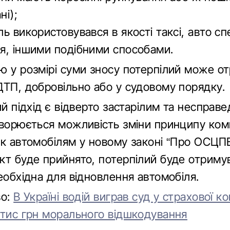
ні);
ь використовувався в якості таксі, авто сп
я, іншими подібними способами.
ю у розмірі суми зносу потерпілий може о
ДТП, добровільно або у судовому порядку.
ий підхід є відверто застарілим та несправ
оворюється можливість зміни принципу комп
ок автомобілям у новому законі “Про ОСЦП
кт буде прийнято, потерпілий буде отриму
еобхідна для відновлення автомобіля.
во:
В Україні водій виграв суд у страхової ко
 тис грн морального відшкодування