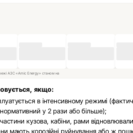
ережі АЗС «Amic Energy» станом на
овується, якщо:
плуатується в інтенсивному режимі (фактич
нормативний у 2 рази або більше);
 частини кузова, кабіни, рами відновлювал
они мають корозійні руйнування або ж по