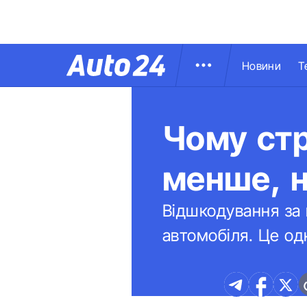
Новини
Т
Чому стр
менше, 
Відшкодування за
автомобіля. Це од