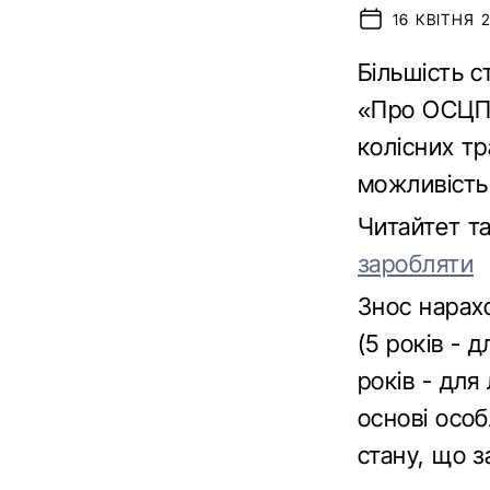
16 КВІТНЯ 2
Більшість 
«Про ОСЦПВ
колісних тр
можливість
Читайтет т
заробляти
Знос нарахо
(5 років - 
років - для
основі особ
стану, що з