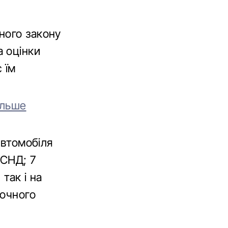
ного закону
 оцінки
 їм
ільше
автомобіля
 СНД; 7
так і на
точного