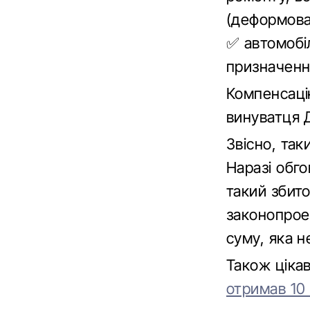
(деформова
✅ автомобіл
призначенн
Компенсаці
винуватця 
Звісно, так
Наразі обг
такий збит
законопрое
суму, яка н
Також ціка
отримав 10