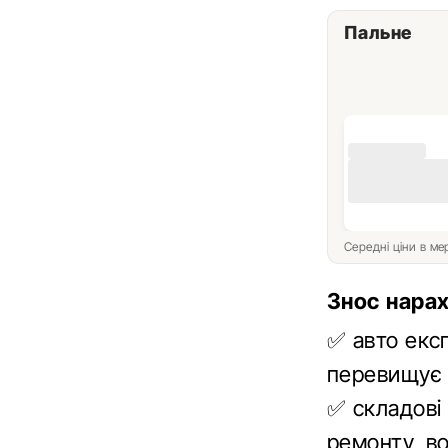
Пальне
Середні ціни в м
Знос нарах
✅ авто екс
перевищує 
✅ складові
ремонту, в