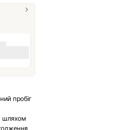
ний пробіг
и шляхом
шкодження