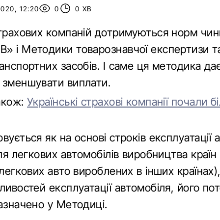
020, 12:20
0
0 ХВ
страхових компаній дотримуються норм чин
» і Методики товарознавчої експертизи та
анспортних засобів. І саме ця методика дає
 зменшувати виплати.
акож:
Українські страхові компанії почали б
вується як на основі строків експлуатації 
для легкових автомобілів виробництва країн
 легкових авто вироблених в інших країнах), 
ливостей експлуатації автомобіля, його по
азначено у Методиці.