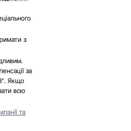
еціального
тримати з
едливим.
енсації за
В”. Якщо
вати всю
мпанії та