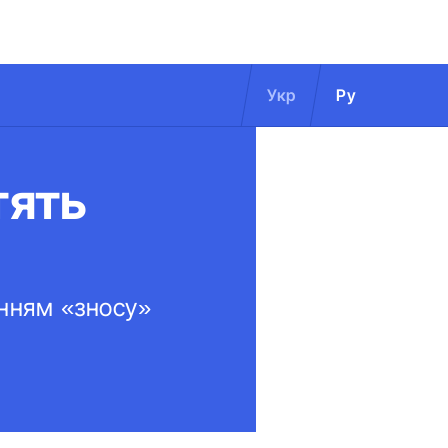
Укр
Ру
тять
анням «зносу»