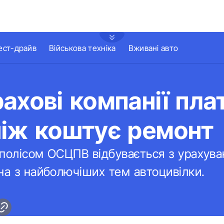
ест-драйв
Військова техніка
Вживані авто
ахові компанії пла
ніж коштує ремонт
 полісом ОСЦПВ відбувається з урахув
на з найболючіших тем автоцивілки.