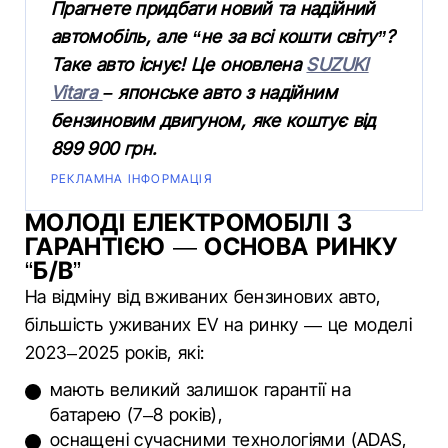
Прагнете придбати новий та надійний
автомобіль, але “не за всі кошти світу”?
Таке авто існує! Це оновлена
SUZUKI
Vitara
– японське авто з надійним
бензиновим двигуном, яке коштує від
899 900 грн.
РЕКЛАМНА ІНФОРМАЦІЯ
МОЛОДІ ЕЛЕКТРОМОБІЛІ З
ГАРАНТІЄЮ — ОСНОВА РИНКУ
“Б/В”
На відміну від вживаних бензинових авто,
більшість уживаних EV на ринку — це моделі
2023–2025 років, які:
мають великий залишок гарантії на
батарею (7–8 років),
оснащені сучасними технологіями (ADAS,