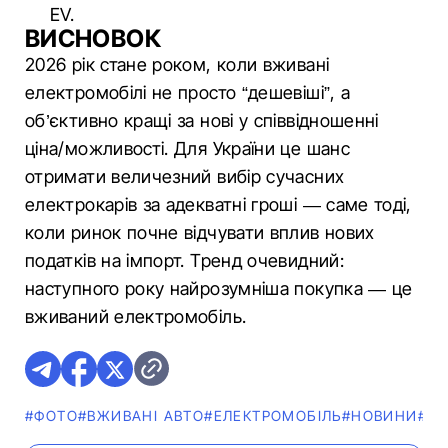
EV.
ВИСНОВОК
2026 рік стане роком, коли вживані
електромобілі не просто “дешевіші”, а
об’єктивно кращі за нові у співвідношенні
ціна/можливості. Для України це шанс
отримати величезний вибір сучасних
електрокарів за адекватні гроші — саме тоді,
коли ринок почне відчувати вплив нових
податків на імпорт. Тренд очевидний:
наступного року найрозумніша покупка — це
вживаний електромобіль.
#ФОТО
#ВЖИВАНІ АВТО
#ЕЛЕКТРОМОБІЛЬ
#НОВИНИ
#ГО