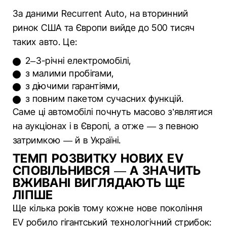
За даними Recurrent Auto, на вторинний
ринок США та Європи вийде до 500 тисяч
таких авто. Це:
2–3-річні електромобілі,
з малими пробігами,
з діючими гарантіями,
з повним пакетом сучасних функцій.
Саме ці автомобілі почнуть масово з’являтися
на аукціонах і в Європі, а отже — з певною
затримкою — й в Україні.
ТЕМП РОЗВИТКУ НОВИХ EV
СПОВІЛЬНИВСЯ — А ЗНАЧИТЬ
ВЖИВАНІ ВИГЛЯДАЮТЬ ЩЕ
ЛІПШЕ
Ще кілька років тому кожне нове покоління
EV робило гігантський технологічний стрибок: