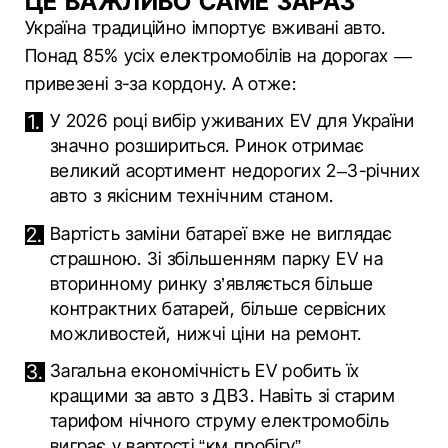
ЦЕ ВАЖЛИВО САМЕ ЗАРАЗ
Україна традиційно імпортує вживані авто.
Понад 85% усіх електромобілів на дорогах —
привезені з-за кордону. А отже:
У 2026 році вибір уживаних EV для України
значно розшириться. Ринок отримає
великий асортимент недорогих 2–3-річних
авто з якісним технічним станом.
Вартість заміни батареї вже не виглядає
страшною. Зі збільшенням парку EV на
вторинному ринку з’являється більше
контрактних батарей, більше сервісних
можливостей, нижчі ціни на ремонт.
Загальна економічність EV робить їх
кращими за авто з ДВЗ. Навіть зі старим
тарифом нічного струму електромобіль
виграє у вартості “км пробігу”.