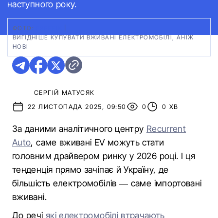
наступного року.
ФОТО:
FREEPIK
|
ВИГІДНІШЕ КУПУВАТИ ВЖИВАНІ ЕЛЕКТРОМОБІЛІ, АНІЖ
НОВІ
СЕРГІЙ МАТУСЯК
22 ЛИСТОПАДА 2025, 09:50
0
0 ХВ
За даними аналітичного центру
Recurrent
Auto
, саме вживані EV можуть стати
головним драйвером ринку у 2026 році. І ця
тенденція прямо зачіпає й Україну, де
більшість електромобілів — саме імпортовані
вживані.
До речі
які електромобілі втрачають