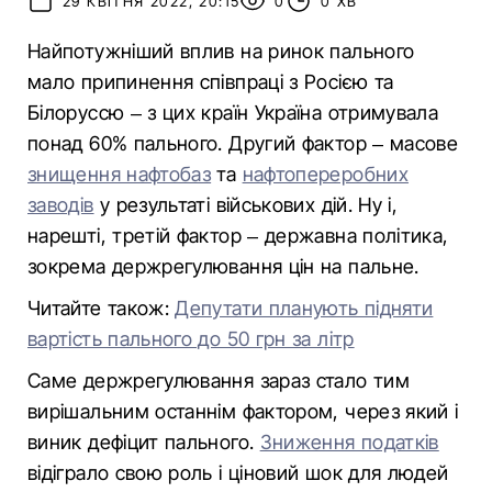
29 КВІТНЯ 2022, 20:15
0
0 ХВ
Найпотужніший вплив на ринок пального
мало припинення співпраці з Росією та
Білоруссю – з цих країн Україна отримувала
понад 60% пального. Другий фактор – масове
знищення нафтобаз
та
нафтопереробних
заводів
у результаті військових дій. Ну і,
нарешті, третій фактор – державна політика,
зокрема держрегулювання цін на пальне.
Читайте також:
Депутати планують підняти
вартість пального до 50 грн за літр
Саме держрегулювання зараз стало тим
вирішальним останнім фактором, через який і
виник дефіцит пального.
Зниження податків
відіграло свою роль і ціновий шок для людей