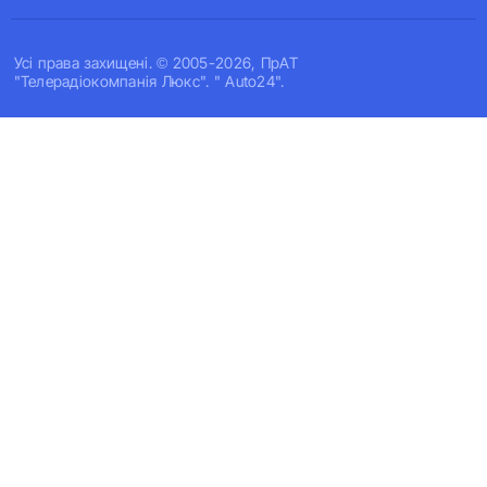
Усi права захищенi. © 2005-2026, ПрАТ
"Телерадіокомпанія Люкс". " Auto24".