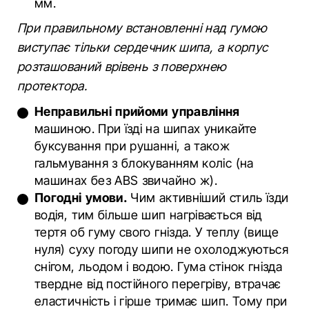
мм.
При правильному встановленні над гумою
виступає тільки сердечник шипа, а корпус
розташований врівень з поверхнею
протектора.
Неправильні прийоми управління
машиною. При їзді на шипах уникайте
буксування при рушанні, а також
гальмування з блокуванням коліс (на
машинах без ABS звичайно ж).
Погодні умови.
Чим активніший стиль їзди
водія, тим більше шип нагрівається від
тертя об гуму свого гнізда. У теплу (вище
нуля) суху погоду шипи не охолоджуються
снігом, льодом і водою. Гума стінок гнізда
твердне від постійного перегріву, втрачає
еластичність і гірше тримає шип. Тому при