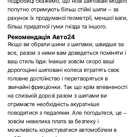
подробиці скажемо, що нові шиповані моделі
попутно отримують більш стійкі шипи – за
рахунок їх продуманої геометрії, меншої ваги,
більш придатної гуми гнізда та іншого.
Рекомендація Авто24
Якщо ви обрали шини з шипами, швидше за
все, разом з ними вам доведеться поміняти і
ваш стиль їзди. Інакше зовсім скоро ваші
дорогоцінні шиповані колеса втратять своє
головне достоїнство і перетворяться в
звичайні фрикціонки. Так що крім впевненості
на слизькій дорозі разом з шипами ви
отримаєте необхідність акуратніше
поводитися з педалями. Але погодьтеся, це –
зовсім невелика плата за безпеку і
можливість користуватися автомобілем в