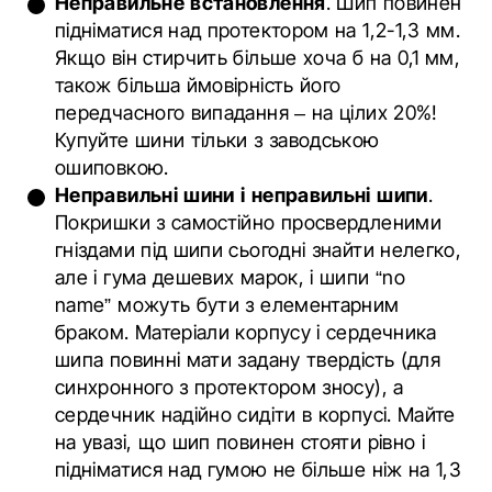
Неправильне встановлення
. Шип повинен
підніматися над протектором на 1,2-1,3 мм.
Якщо він стирчить більше хоча б на 0,1 мм,
також більша ймовірність його
передчасного випадання – на цілих 20%!
Купуйте шини тільки з заводською
ошиповкою.
Неправильні шини і неправильні шипи
.
Покришки з самостійно просвердленими
гніздами під шипи сьогодні знайти нелегко,
але і гума дешевих марок, і шипи “no
name” можуть бути з елементарним
браком. Матеріали корпусу і сердечника
шипа повинні мати задану твердість (для
синхронного з протектором зносу), а
сердечник надійно сидіти в корпусі. Майте
на увазі, що шип повинен стояти рівно і
підніматися над гумою не більше ніж на 1,3