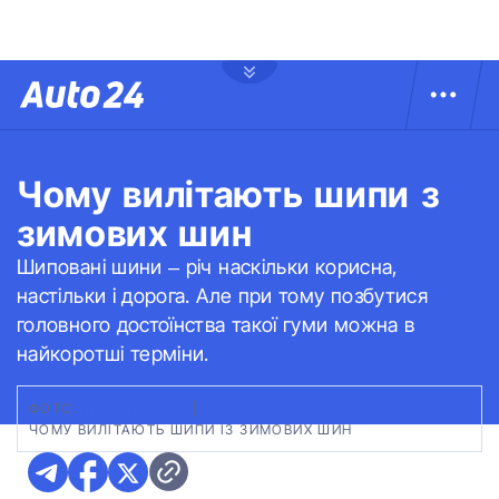
Чому вилітають шипи з
зимових шин
Шиповані шини – річ наскільки корисна,
настільки і дорога. Але при тому позбутися
головного достоїнства такої гуми можна в
найкоротші терміни.
ФОТО:
GETTYIMAGES
|
ЧОМУ ВИЛІТАЮТЬ ШИПИ ІЗ ЗИМОВИХ ШИН