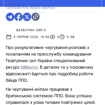
ФОТО:
ARQ DAILY, YOUTUBE
|
СИСТЕМИ ППО RAVEN (ВОРОН)
ВАЛЕНТИН ОЖГО
3 ЛИПНЯ 2025, 13:40
0
0 ХВ
Про результативне чергування розповів з
посиланням на пресслужбу командування
Повітряних сил України спеціалізований
ресурс
Militarnyi
. В деталях та у показаному
відеосюжеті йдеться про подробиці роботи
бійців ППО.
На чергуванні екіпаж працював з
британською системою ППО. Вона успішно
справилася з усіма типами повітряних цілей.