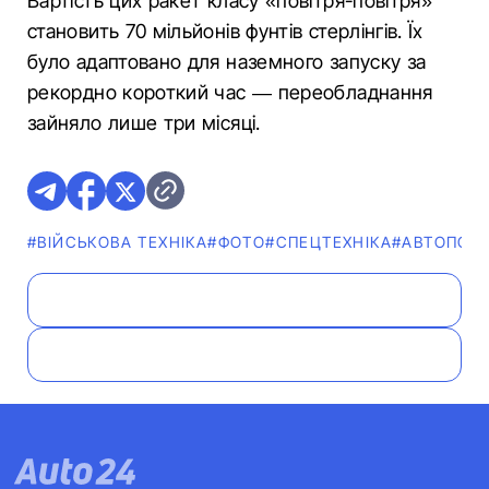
Вартість цих ракет класу «повітря-повітря»
становить 70 мільйонів фунтів стерлінгів. Їх
було адаптовано для наземного запуску за
рекордно короткий час — переобладнання
зайняло лише три місяці.
#ВІЙСЬКОВА ТЕХНІКА
#ФОТО
#СПЕЦТЕХНІКА
#АВТОПОДІ