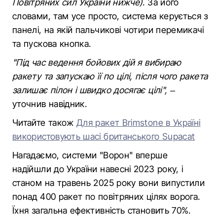
Повітряних сил України нижче)
. За його
словами, там усе просто, система керується з
панелі, на якій пальчикові чотири перемикачі
та пускова кнопка.
"Під час ведення бойових дій я вибираю
ракету та запускаю її по цілі, після чого ракета
залишає пілон і швидко досягає цілі",
–
уточнив навідник.
Читайте також
Для ракет Brimstone в Україні
використовують шасі британського Supacat
Нагадаємо, системи "Ворон" вперше
надійшли до України навесні 2023 року, і
станом на травень 2025 року вони випустили
понад 400 ракет по повітряних цілях ворога.
Їхня загальна ефективність становить 70%.