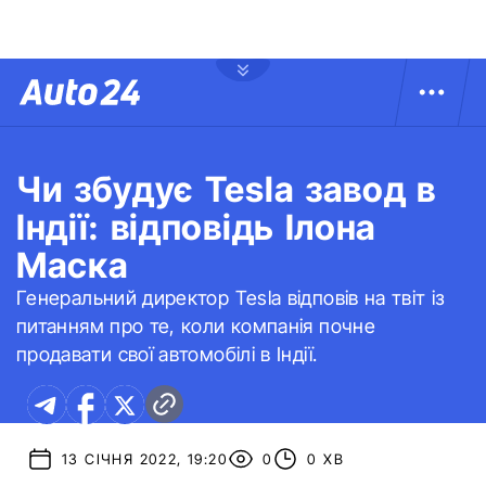
Чи збудує Tesla завод в
Індії: відповідь Ілона
Маска
Генеральний директор Tesla відповів на твіт із
питанням про те, коли компанія почне
продавати свої автомобілі в Індії.
13 СІЧНЯ 2022, 19:20
0
0 ХВ