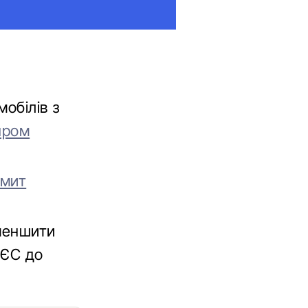
обілів з
пром
 мит
зменшити
 ЄС до