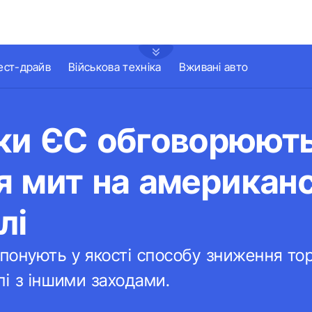
ест-драйв
Військова техніка
Вживані авто
ки ЄС обговорюют
 мит на американс
лі
понують у якості способу зниження тор
пі з іншими заходами.