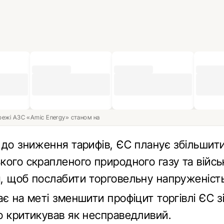
ережі АЗС «Amic Energy» станом на
до зниження тарифів, ЄС планує збільшити
кого скрапленого природного газу та війсь
, щоб послабити торговельну напруженість
є на меті зменшити профіцит торгівлі ЄС з
о критикував як несправедливий.