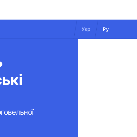
Укр
Ру
ь
ькі
говельної