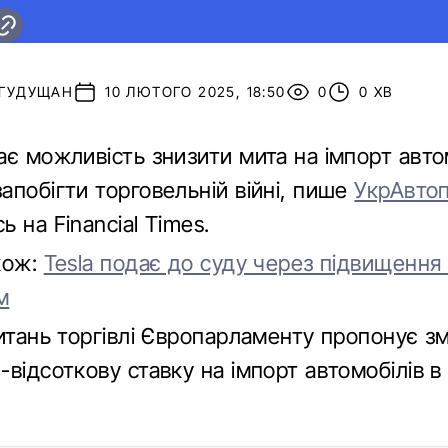
 ГУДУЩАН
10 ЛЮТОГО 2025, 18:50
0
0 ХВ
є можливість знизити мита на імпорт автом
апобігти торговельній війні, пише
УкрАвто
 на Financial Times.
кож:
Tesla подає до суду через підвищення
м
питань торгівлі Європарламенту пропонує 
відсоткову ставку на імпорт автомобілів в