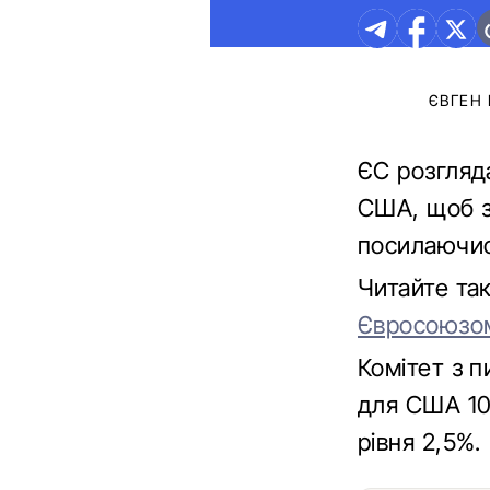
ЄВГЕН
ЄС розгляда
США, щоб з
посилаючись
Читайте та
Євросоюзо
Комітет з 
для США 10-
рівня 2,5%.