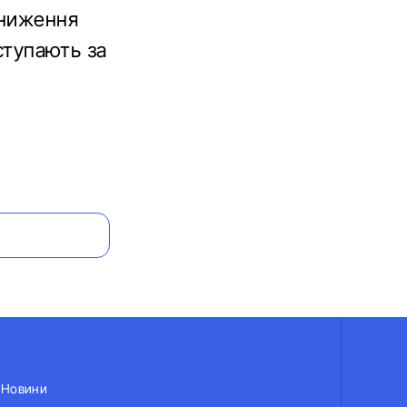
зниження
иступають за
Новини