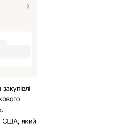
 закупівлі
кового
.
і США, який