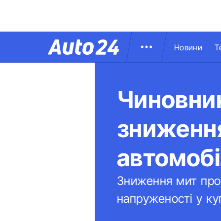
Новини
Т
Чиновни
зниження
автомобі
Зниження мит про
напруженості у ку