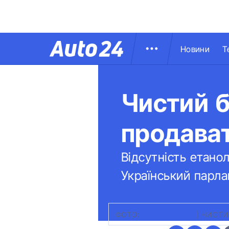
Новини
Т
Чистий 
продават
Відсутність етано
Український парла
ФОТО:
FREEPIK.COM
|
ЧИСТИ