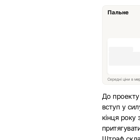
Пальне
Середні ціни в м
До проекту
вступ у си
кінця року 
притягувати
Штраф склад