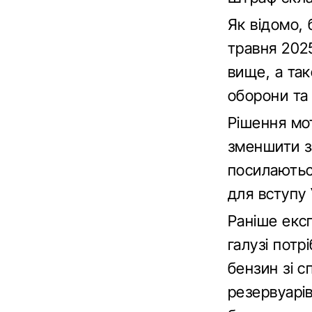
Як відомо, 
травня 202
вище, а та
оборони та
Рішення мо
зменшити за
посилаютьс
для вступу 
Раніше екс
галузі потр
бензин зі 
резервуарі