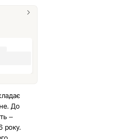
кладає
не. До
ть –
6 року.
го.