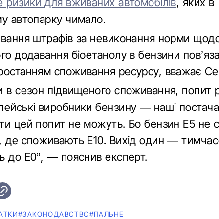
е ризики для вживаних автомобілів
, яких в
му автопарку чимало.
ування штрафів за невиконання норми щод
го додавання біоетанолу в бензини пов’яза
ростанням споживання ресурсу, вважає Се
и в сезон підвищеного споживання, попит 
пейські виробники бензину — наші постач
ти цей попит не можуть. Бо бензин Е5 не 
, де споживають Е10. Вихід один — тимча
ь до Е0”, — пояснив експерт.
АТКИ
#ЗАКОНОДАВСТВО
#ПАЛЬНЕ