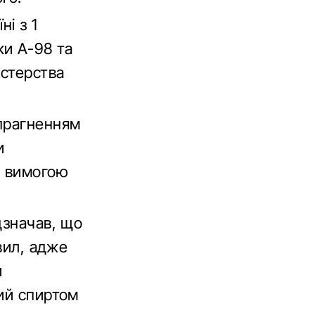
ні з 1
ки А-98 та
істерства
 прагненням
и
є вимогою
дзначав, що
вил, адже
и
ний спиртом