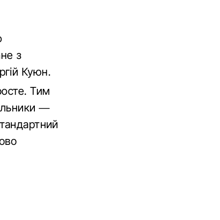
о
не з
ргій Куюн.
росте. Тим
альники —
стандартний
сово