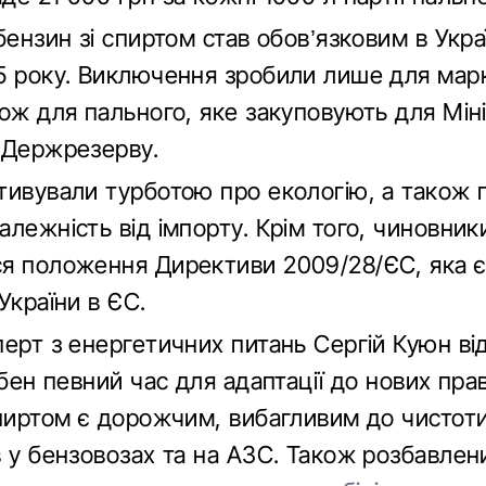
бензин зі спиртом став обов’язковим в Украї
5 року. Виключення зробили лише для мар
кож для пального, яке закуповують для Мін
 Держрезерву.
тивували турботою про екологію, а також
лежність від імпорту. Крім того, чиновник
я положення Директиви 2009/28/ЄС, яка 
України в ЄС.
перт з енергетичних питань Сергій Куюн ві
ібен певний час для адаптації до нових пра
спиртом є дорожчим, вибагливим до чистот
в у бензовозах та на АЗС. Також розбавле