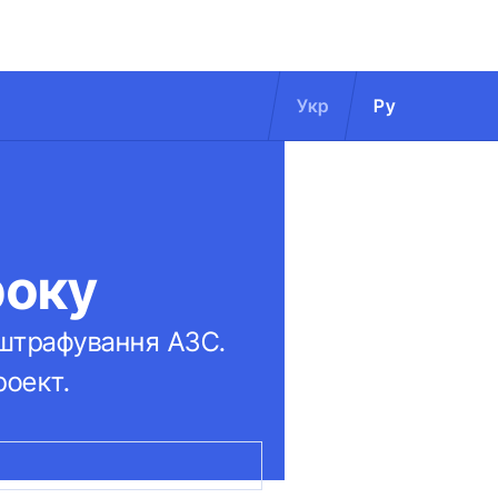
Укр
Ру
року
 штрафування АЗС.
роект.