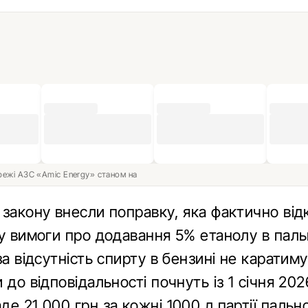
ережі АЗС «Amic Energy» станом на
 закону внесли поправку, яка фактично від
лу вимоги про додавання 5% етанолу в паль
за відсутність спирту в бензині не каратиму
 до відповідальності почнуть із 1 січня 202
е 21 000 грн за кожні 1000 л партії пально