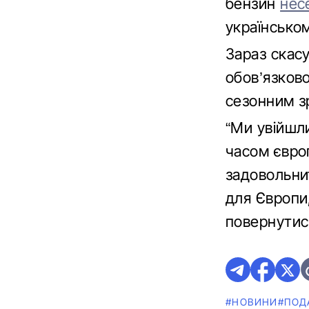
бензин
нес
українсько
Зараз скас
обов’язково
сезонним з
“Ми увійшл
часом євро
задовольни
для Європи
повернутис
#НОВИНИ
#ПОД