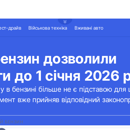
ест-драйв
Військова техніка
Вживані авто
бензин дозволили
и до 1 січня 2026 
лу в бензині більше не є підставою для
мент вже прийняв відповідний законоп
Й БЕНЗИН