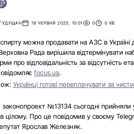
 ГУДУЩАН
19 ЧЕРВНЯ 2025, 10:01
0
0 ХВ
спирту можна продавати на АЗС в Україні д
 Верховна Рада вирішила відтермінувати на
рми про відповідальність за відсутність ет
повідомляє
focus.ua
.
кож:
Українці готові переплачувати за чист
й законопроект №13134 сьогодні прийняли 
в цілому. Про це повідомив у своєму Teleg
епутат Ярослав Железняк.