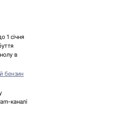
о 1 січня
буття
анолу в
ий бензин
у
ram-каналі