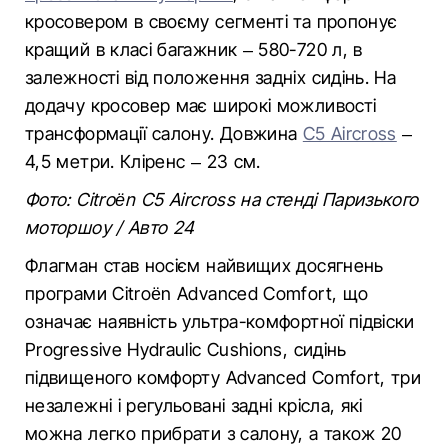
кросовером в своєму сегменті та пропонує
кращий в класі багажник – 580-720 л, в
залежності від положення задніх сидінь. На
додачу кросовер має широкі можливості
трансформації салону. Довжина
C5 Aircross
–
4,5 метри. Кліренс – 23 см.
Фото: Citroën C5 Aircross на стенді Паризького
моторшоу / Авто 24
Флагман став носієм найвищих досягнень
програми Citroën Advanced Comfort, що
означає наявність ультра-комфортної підвіски
Progressive Hydraulic Cushions, сидінь
підвищеного комфорту Advanced Comfort, три
незалежні і регульовані задні крісла, які
можна легко прибрати з салону, а також 20