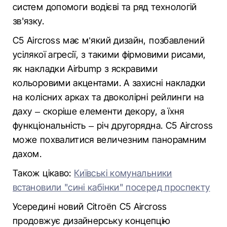
систем допомоги водієві та ряд технологій
зв'язку.
C5 Aircross має м’який дизайн, позбавлений
усілякої агресії, з такими фірмовими рисами,
як накладки Airbump з яскравими
кольоровими акцентами. А захисні накладки
на колісних арках та двоколірні рейлинги на
даху – скоріше елементи декору, а їхня
функціональність – річ другорядна. C5 Aircross
може похвалитися величезним панорамним
дахом.
Також цікаво:
Київські комунальники
встановили "сині кабінки" посеред проспекту
Усередині новий Citroën C5 Aircross
продовжує дизайнерську концепцію