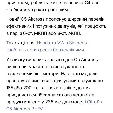
причепом, роблять життя власника Citroën
C5 Aircross трохи простішим.
Новий C5 Aircross пропонує широкий перелік
ефективних і потужних двигунів, які працюють
в парі з 6-ст. МКПП або 8-ст. АКПП.
Також цікаво:
Honda та VW з Siemens
зроблять перехрестя безпечнішими
У списку силових агрегатів для C5 Aircross –
лише найсучасніші, найпотужніші та
найекономічніші мотори. На старті модель
пропонуватиметься з двигунами потужністю
165 або 200 к.с., а трохи пізніше до них
приєдниється гібридна силова установка
продуктивністю у 235 к.с для моделі
Citroën
C5 Aircross PHEV
.