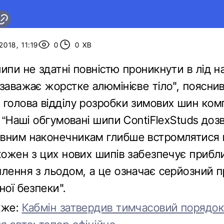
018, 11:19
0
0 ХВ
ипи не здатні повністю проникнути в лід на
 заважає жорстке алюмінієве тіло", поясни
 голова відділу розробки зимових шин комп
. “Наші обгумовані шипи ContiFlexStuds до
вним наконечникам глибше встромлятися в
 кожен з цих нових шипів забезпечує прибл
плення з льодом, а це означає серйозний п
ної безпеки".
кже:
Кабмін затвердив тимчасовий порядо