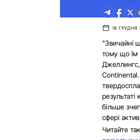
18 ГРУДНЯ 2
"Звичайні ш
тому що їм
Джеллингс,
Continental
твердоспла
результаті
більше зче
сфері актив
Читайте та