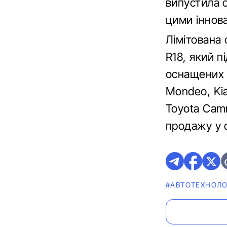
випустила о
цими іннов
Лімітована 
R18, який п
оснащених л
Mondeo, Kia
Toyota Camr
продажу у о
#АВТОТЕХНОЛО