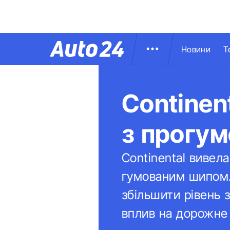
Новини
Т
Continen
з прогу
Continental вивел
гумованим шипом. 
збільшити рівень 
вплив на дорожне