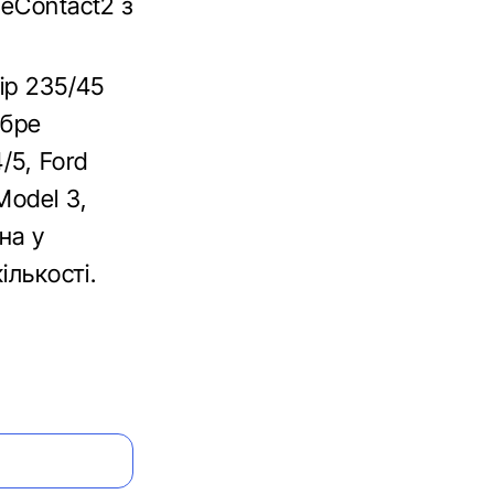
ceContact2 з
ір 235/45
обре
/5, Ford
Model 3,
на у
ількості.