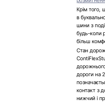
розмитненн
Крім того, 
в буквальн
шини з под
будь-коли р
більш комфо
Стан дорож
ContiFlexSt
дорожнього
дороги на 2
позначаєтьс
контакт з 
нижчий і п