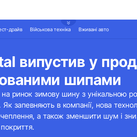
ест-драйв
Військова техніка
Вживані авто
tal випустив у пр
мованими шипами
а на ринок зимову шину з унікальною 
Як запевняють в компанії, нова техно
зчеплення, а також зменшити шум і зни
 покриття.