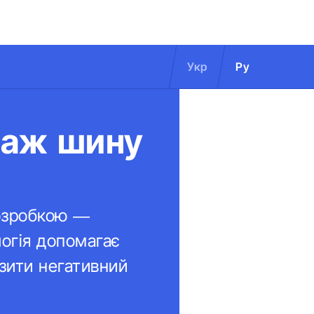
Укр
Ру
одаж шину
розробкою —
логія допомагає
зити негативний