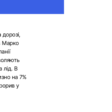
 дорозі,
в Марко
анії
зволяють
 лід. В
изно на 7%
рорив у
к