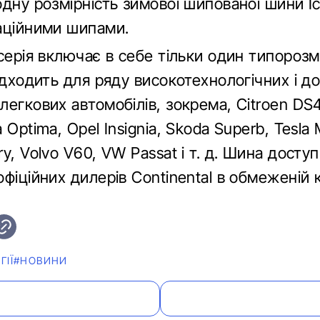
дну розмірність зимової шипованої шини I
аційними шипами.
серія включає в себе тільки один типорозм
ідходить для ряду високотехнологічних і д
егкових автомобілів, зокрема, Сitroen DS4
 Optima, Opel Insignia, Skoda Superb, Tesla 
y, Volvo V60, VW Passat і т. д. Шина доступ
фіційних дилерів Continental в обмеженій к
ГІЇ
#НОВИНИ