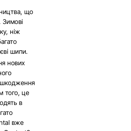
бництва, що
. Зимові
ку, ніж
багато
єві шипи.
ня нових
ного
пошкодження
м того, це
ходять в
гато
ntal вже