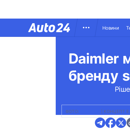
Новини
Т
Daimler 
бренду s
Ріше
ФОТО:
DAIMLER
|
КОНЦЕПТ Е