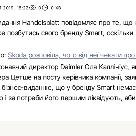
 2019, 18:22
0
0 ХВ
дання Handelsblatt повідомляє про те, що 
е позбутись свого бренду Smart, оскільки 
во:
Skoda розповіла, чого від неї чекати пр
навчий директор Daimler Ола Каллініус, я
ера Цетше на посту керівника компанії, зая
 бізнес-виданню, що у бренду Smart нема
 і за потреби його першим ліквідують, аб