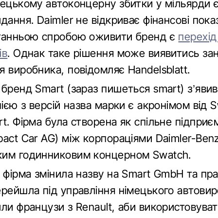
мецькому автоконцерну збитки у мільярди 
дання. Daimler не відкриває фінансові пок
танньою спробою оживити бренд є
перехід
ів
. Однак таке рішення може виявитись за
 виробника, повідомляє Handelsblatt.
бренд Smart (зараз пишеться smart) з’явив
нією з версій назва марки є акронімом від 
rt. Фірма була створена як спільне підпри
act Car AG) між корпораціями Daimler-Benz
им годинниковим концерном Swatch.
і фірма змінила назву на Smart GmbH та пр
ерейшла під управління німецького автовир
или французи з Renault, аби використовува