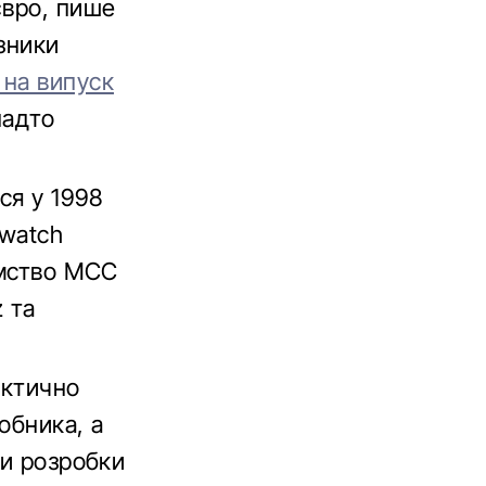
євро, пише
азники
 на випуск
надто
ся у 1998
Swatch
ємство MCC
 та
актично
обника, а
ти розробки