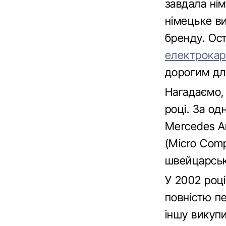
завдала ні
німецьке ви
бренду. Ос
електрокар
дорогим для
Нагадаємо, 
році. За од
Mercedes A
(Micro Comp
швейцарськ
У 2002 роц
повністю п
іншу викуп