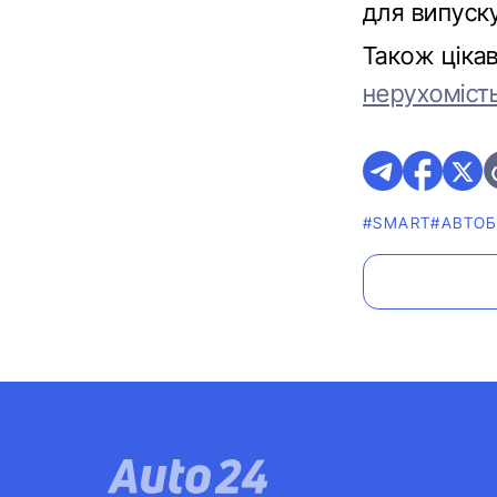
для випуску
Також ціка
нерухоміст
#SMART
#АВТОБ