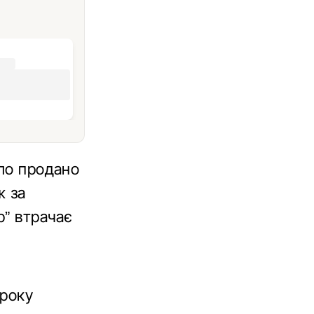
уло продано
ж за
р” втрачає
 року