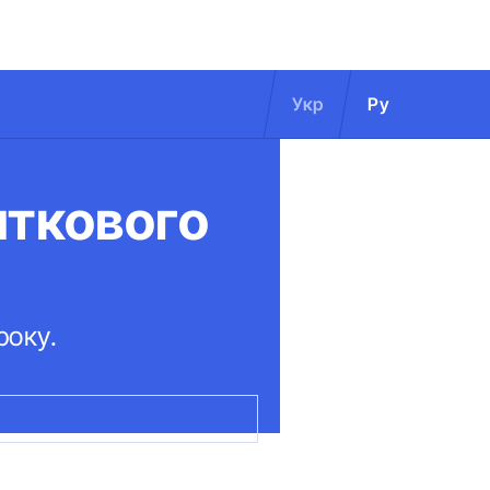
Укр
Ру
иткового
року.