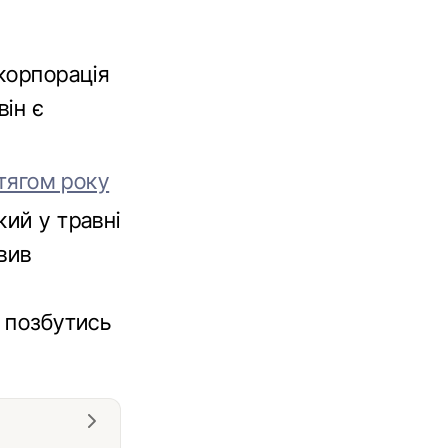
корпорація
він є
отягом року
кий у травні
вив
є
и позбутись