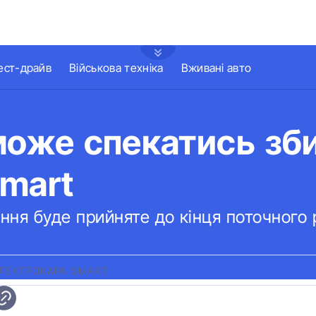
ест-драйв
Військова техніка
Вживані авто
може спекатись зб
mart
ння буде прийняте до кінця поточного 
ЛЕКТРОКАРА SMART