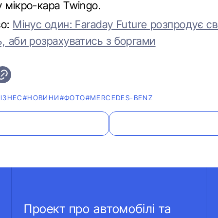
 мікро-кара Twingo.
во:
Мінус один: Faraday Future розпродує с
ь, аби розрахуватись з боргами
ІЗНЕС
#НОВИНИ
#ФОТО
#MERCEDES-BENZ
Проект про автомобілі та