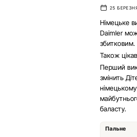
25 БЕРЕЗНЯ
Німецьке ви
Daimler мож
збитковим.
Також ціка
Перший вико
змінить Діт
німецькому
майбутнього
баласту.
Пальне