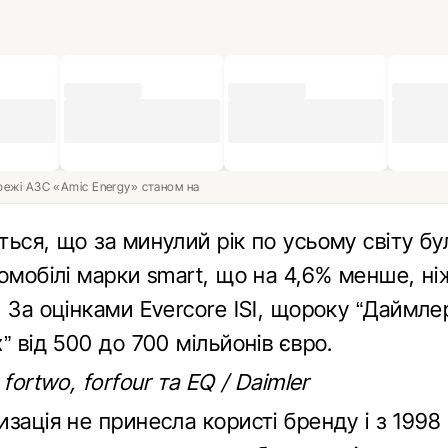
ережі АЗС «Amic Energy» станом на
ться, що за минулий рік по усьому світу б
омобілі марки smart, що на 4,6% менше, ні
 За оцінками Evercore ISI, щороку “Даймле
” від 500 до 700 мільйонів євро.
fortwo, forfour та EQ / Daimler
зація не принесла користі бренду і з 1998