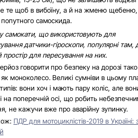
не те щоб в вибоїну, а й на жменю щебеню
з попутного самоскида.
ду самокати, що використовують для
ування датчики-гіроскопи, популярні там, 
 простір для пересування на них.
ерйоз говорити про безпеку на дорозі тако
як моноколесо. Великі сумніви в цьому план
 типів: вони хоч і мають пару коліс, але вон
і на поперечній осі, що робить небезпечни
я, не кажучи вже про аварійну зупинку.
кож:
ПДР для мотоциклістів-2019 в Україні: 
ей