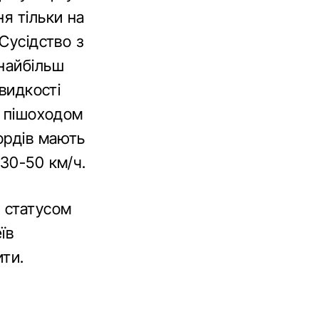
я тільки на
Сусідство з
 найбільш
швидкості
з пішоходом
ордів мають
 30-50 км/ч.
 статусом
їв
ити.