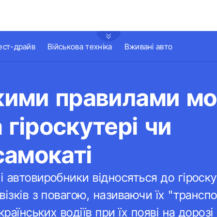
ест-драйв
Військова техніка
Вживані авто
якими правилами м
а гіроскутері чи
самокаті
 автовиробники відносяться до гіроскут
візків з повагою, називаючи їх "трансп
країнських водіїв при їх появі на дороз