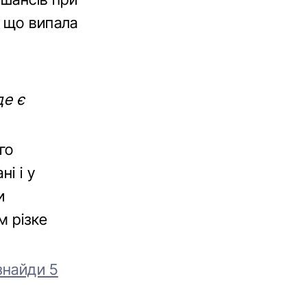
, що випала
де є
го
і і у
и
м різке
знайди 5