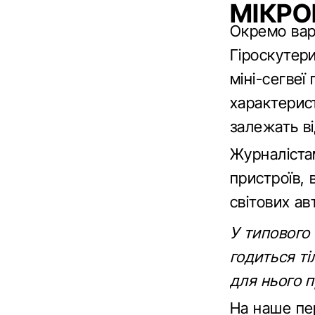
МІКРО
Окремо вар
Гіроскутери
міні-сегвеї
характерист
залежать ві
Журналіста
пристроїв, 
світових ав
У типового 
годиться ті
для нього п
На наше пер