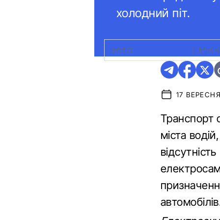
холодний піт.
ФОТО:
GETTYIMAGES
|
ДРІБН
17 ВЕРЕСНЯ
Транспорт о
міста водій
відсутність
електросам
призначення
автомобілів