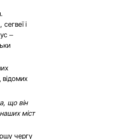
.
 сегвеї і
ус –
льки
них
д відомих
а, що він
 наших міст
ершу чергу