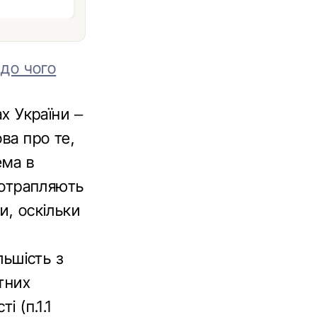
 до чого
ах України –
ва про те,
ема в
 потрапляють
и, оскільки
льшість з
тних
і (п.1.1