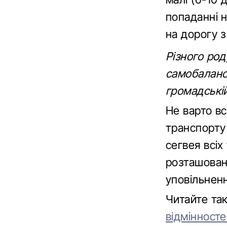
попаданні 
на дорогу 
Різного ро
самобаланс
громадській
Не варто вс
транспорту 
сегвея всіх
розташован
уповільненн
Читайте та
відмінност