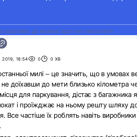
А ЕКЗОТИКА: ДЕ МОЖНА ЇЗДІТІ НА ГІРОСКУТЕРІ
 2019, 18:54
0
0 ХВ
станньої милі – це значить, що в умовах в
, не доїхавши до мети близько кілометра ч
 місця для паркування, дістає з багажника 
окат і проїжджає на ньому решту шляху до
. Все частіше їх роблять навіть виробники
.