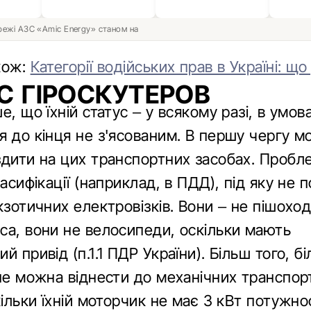
ережі АЗС «Amic Energy» станом на
кож:
Категорії водійських прав в Україні: що
С ГІРОСКУТЕРОВ
е, що їхній статус – у всякому разі, в умов
 до кінця не з'ясованим. В першу чергу мо
здити на цих транспортних засобах. Пробл
ласифікації (наприклад, в ПДД), під яку не
кзотичних електровізків. Вони – не пішоход
са, вони не велосипеди, оскільки мають
й привід (п.1.1 ПДР України). Більш того, бі
 не можна віднести до механічних транспор
кільки їхній моторчик не має 3 кВт потужност