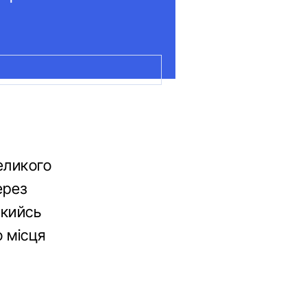
еликого
ерез
якийсь
 місця