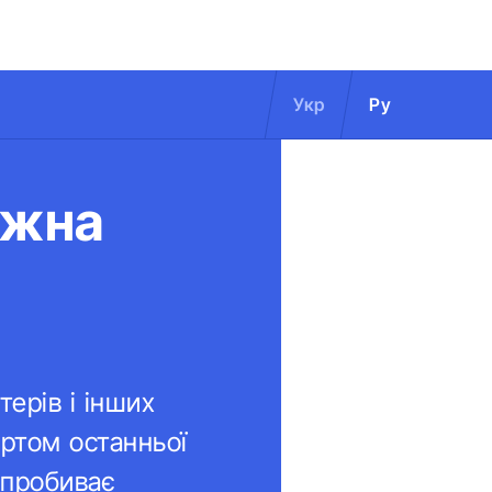
Укр
Ру
ожна
ерів і інших
ортом останньої
і пробиває