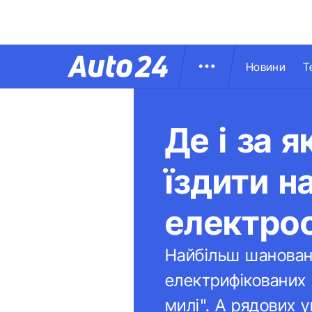
Новини
Т
Де і за 
їздити н
електро
Найбільш шановані
електрифікованих 
милі". А рядових у