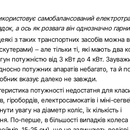
икористовує самобалансований електротр
здок, а ось як розвага він однозначно гарни
еякі з таких транспортних засобів можна 
кутерами) – але тільки ті, які мають два к
гун потужністю від 3 кВт до 4 кВт. Зауваж
дносно потужних апаратів небагато, та й п
обник вказує далеко не завжди.
теристика потужності недостатня для класи
в, гіробордів, електросамокатів і міні-сегве
ути увагу на діаметр коліс, їх кількість і
я. По-перше, в більшості випадків колеса 
дюймів, 15-25 см), що не залишають водієві