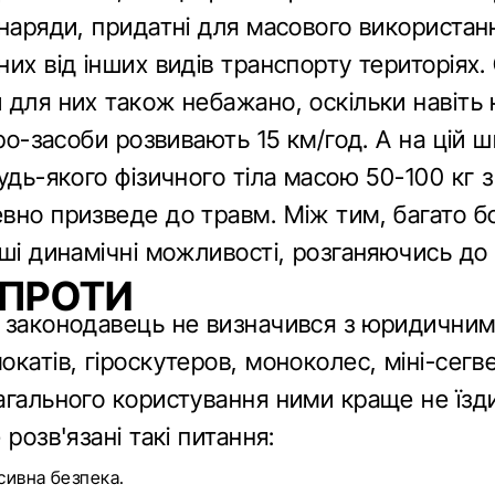
наряди, придатні для масового використанн
их від інших видів транспорту територіях. 
 для них також небажано, оскільки навіть
іро-засоби розвивають 15 км/год. А на цій 
удь-якого фізичного тіла масою 50-100 кг 
вно призведе до травм. Між тим, багато б
ші динамічні можливості, розганяючись до
 ПРОТИ
 законодавець не визначився з юридичним
катів, гіроскутеров, моноколес, міні-сегве
агального користування ними краще не їзд
 розв'язані такі питання:
асивна безпека.