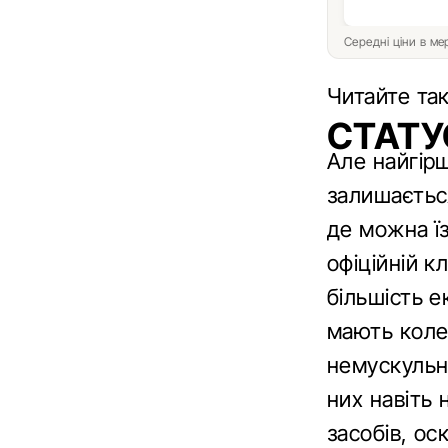
Середні ціни в м
Читайте та
СТАТУ
Але найгірш
залишається
де можна ї
офіційній к
більшість е
мають коле
немускульни
них навіть
засобів, ос