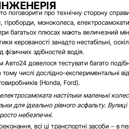
ІНЖЕНЕРІЯ
то поговорити про технічну сторону справи
, гіроборди, моноколеса, електросамокати,
 при багатьох плюсах мають величезний мін
ики керованості занадто нестабільні, оскі
д фізичних здібностей водія.
м Авто24 довелося тестувати багато подіб
в тому числі дослідно-експериментальні ві
товиробників (Honda, Ford).
електросамоката настільки маленькі колес
льки для ідеально рівного асфальту. Вулиці
росто небезпечні.
еконання, всі ці транспортні засоби – в п