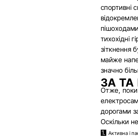
спортивні с
відокремлен
пішоходами
тихохідні г
зіткнення б
майже напе
значно біль
ЗА ТА
Отже, поки
електросамо
дорогами з
Оскільки не
Активна і п