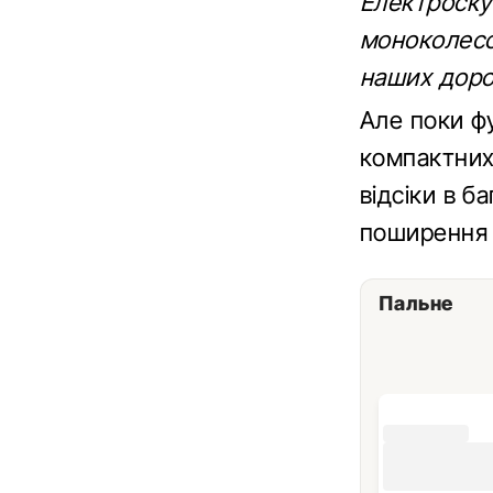
Електроскут
моноколесо 
наших дорог
Але поки ф
компактних
відсіки в б
поширення я
Пальне