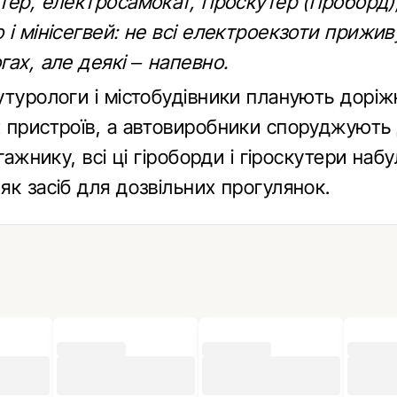
ер, електросамокат, гіроскутер (гіроборд)
і мінісегвей: не всі електроекзоти прижив
ах, але деякі – напевно.
утурологи і містобудівники планують доріж
 пристроїв, а автовиробники споруджують
агажнику, всі ці гіроборди і гіроскутери наб
к засіб для дозвільних прогулянок.