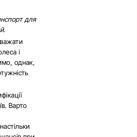
анспорт для
й.
вважати
олеса і
имо, однак,
отужність
фікації
їв. Варто
настільки
 шансів при