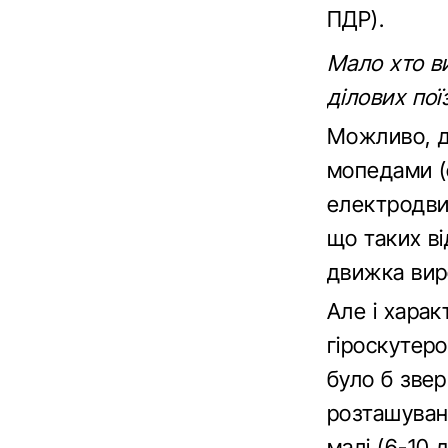
ПДР).
Мало хто в
ділових пої
Можливо, д
мопедами (с
електродви
що таких ві
движка вир
Але і харак
гіроскутеро
було б зверн
розташуванн
малі (6-10 