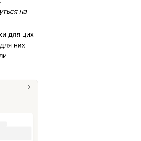
,
уться на
ки для цих
 для них
ули