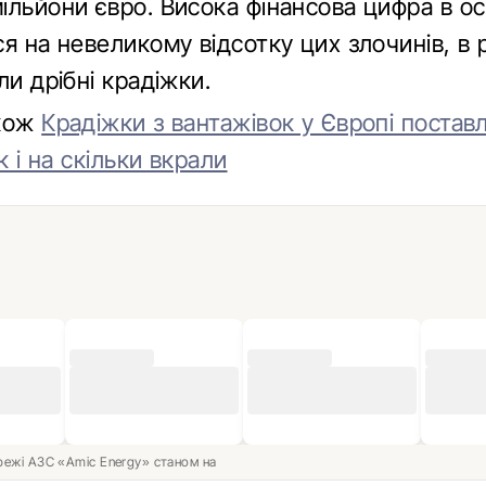
ільйони євро. Висока фінансова цифра в о
я на невеликому відсотку цих злочинів, в 
ли дрібні крадіжки.
акож
Крадіжки з вантажівок у Європі постав
к і на скільки вкрали
ережі АЗС «Amic Energy» станом на