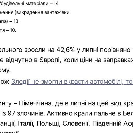
будівельні матеріали – 14.
ження (викрадення вантажівки
па) – 13.
тя – 10.
льного зросли на 42,6% у липні порівняно 
 відчутно в Європі, коли ціни на заправка
ому.
акож
Злодії не змогли вкрасти автомобілі, то
нгу – Німеччина, де в липні на цей вид кр
із 97 злочинів. Активно крали пальне в Бель
анції, Італії, Польщі, Словенії, Південній Афр