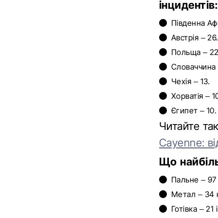
інцидентів
Південна Аф
Австрія – 26
Польща – 22
Словаччина 
Чехія – 13.
Хорватія – 1
Єгипет – 10.
Читайте т
Cayenne: в
Що найбіль
Пальне – 97 
Метал – 34 
Готівка – 21