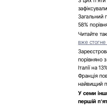
З цих п’яти 
зафіксували
Загальний п
58% порівн
Читайте т
вже стогне 
Зареєстрова
порівняно з
Італії на 1
Франція пов
найвищий п
У семи інш
першій п’я