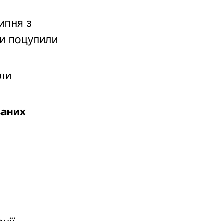
ипня з
ги поцупили
гли
ваних
.