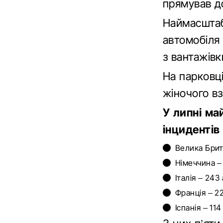
прямував до 
Наймасштаб
автомобіля
з вантажів
На парковці
жіночого в
У липні ма
інцидентів
Велика Брита
Німеччина –
Італія – 243
Франція – 22
Іспанія – 114