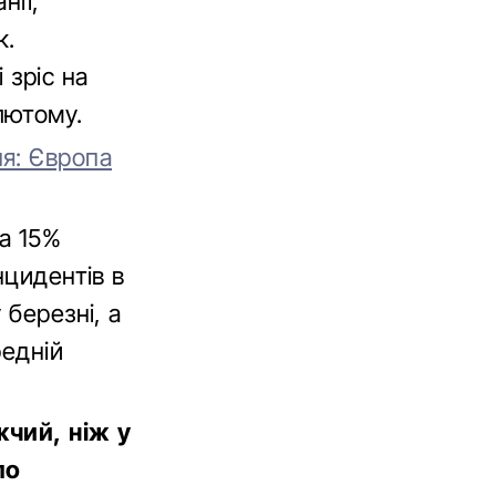
нії,
к.
 зріс на
лютому.
я: Європа
на 15%
нцидентів в
 березні, а
редній
жчий, ніж у
ло