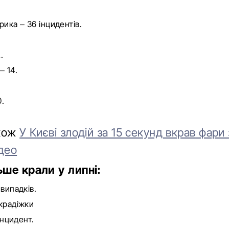
:
рика – 36 інцидентів.
.
.
– 14.
0.
акож
У Києві злодій за 15 секунд вкрав фари
ідео
ше крали у липні:
випадків.
крадіжки
 інцидент.