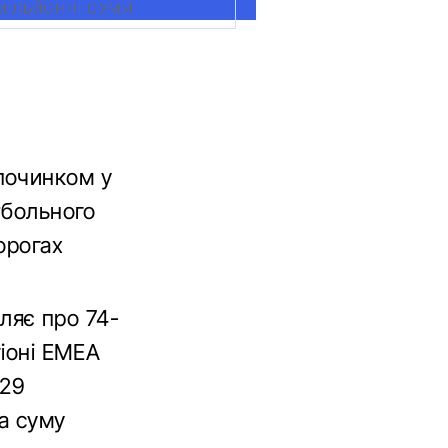
ВМІЛЬЙОННІ СУМИ
починком у
тбольного
орогах
ляє про 74-
гіоні EMEA
929
а суму