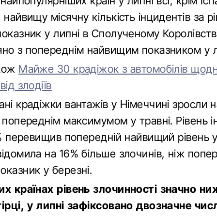
найпопулярніших країн у липні всі, крім Іспа
 найвищу місячну кількість інцидентів за рі
оказник у липні в Сполученому Королівстві
яно з попереднім найвищим показником у 
акож
Майже 30 крадіжок з автомобілів щодн
від злодіїв
ні крадіжки вантажів у Німеччині зросли 
 попереднім максимумом у травні. Рівень і
3% перевищив попередній найвищий рівень у
ідомила на 16% більше злочинів, ніж попе
оказник у березні.
их країнах рівень злочинності значно ни
тірці, у липні зафіксовано двозначне чис