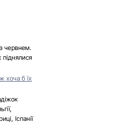
з червнем.
х піднялися
ж хоча б їх
адіжок
гії,
иці, Іспанії