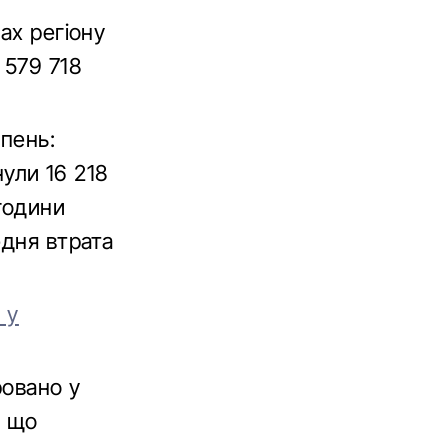
ах регіону
 579 718
ипень:
нули 16 218
години
едня втрата
 у
ровано у
, що