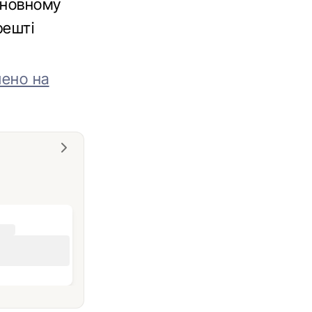
сновному
решті
лено на