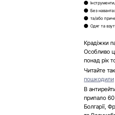
Інструменти/
Без наванта
та/або приче
Одяг та взут
Крадіжки па
Особливо це
понад рік т
Читайте т
пошкодили
В антирейти
припало 60 
Болгарії, Фр