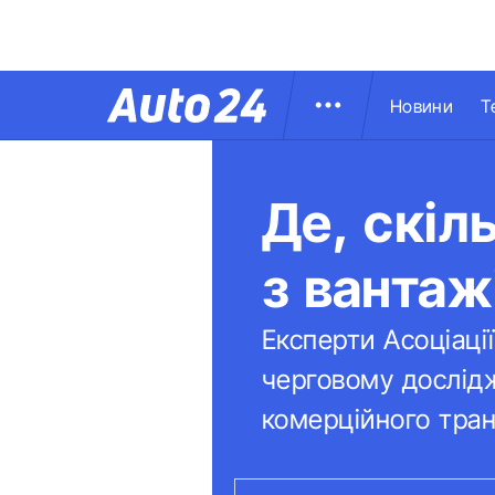
Новини
Т
Де, скіл
з вантаж
Експерти Асоціаці
черговому дослідж
комерційного транс