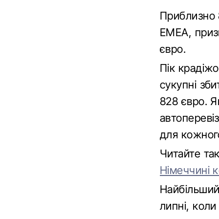
Приблизно 8
EMEA, приз
євро.
Пік крадіжо
сукупні зби
828 євро. 
автопереві
для кожного
Читайте т
Німеччині 
Найбільший
липні, коли