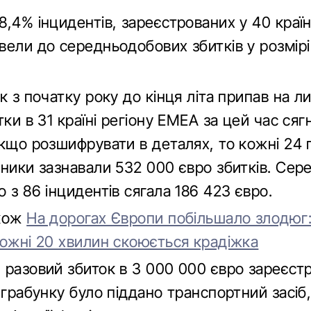
,4% інцидентів, зареєстрованих у 40 країн
вели до середньодобових збитків у розмірі
к з початку року до кінця літа припав на л
тки в 31 країні регіону EMEA за цей час сяг
Якщо розшифрувати в деталях, то кожні 24 
зники зазнавали 532 000 євро збитків. Сер
 з 86 інцидентів сягала 186 423 євро.
акож
На дорогах Європи побільшало злодюг:
кожні 20 хвилин скоюється крадіжка
 разовий збиток в 3 000 000 євро зареєст
 грабунку було піддано транспортний засіб