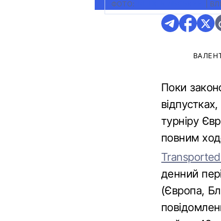
ФОТО:
ЯЦЕК БІЛЬСЬКИЙ
|
ВЛ
ВАЛЕН
Поки закон
відпустках,
турніру Євр
повним ход
Transported
денний пері
(Європа, Бл
повідомлень