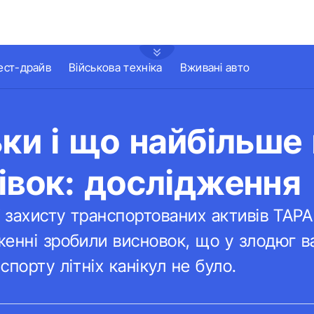
ест-драйв
Військова техніка
Вживані авто
ьки і що найбільше
івок: дослідження
ї захисту транспортованих активів TAPA
енні зробили висновок, що у злодюг в
порту літніх канікул не було.