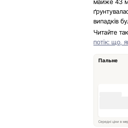
майже 43 м
ґрунтувалас
випадків бу
Читайте т
потік: що, я
Пальне
Середні ціни в м