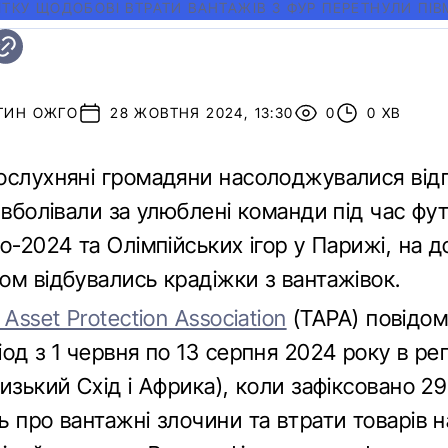
ІТКУ ЩОДОБОВІ ВТРАТИ ВАНТАЖІВ З ФУР ПЕРЕТНУЛИ ПІ
ТИН ОЖГО
28 ЖОВТНЯ 2024, 13:30
0
0 ХВ
ослухняні громадяни насолоджувалися від
 вболівали за улюблені команди під час фу
о-2024 та Олімпійських ігор у Парижі, на д
ом відбувались крадіжки з вантажівок.
 Asset Protection Association
(TAPA) повідом
од з 1 червня по 13 серпня 2024 року в ре
изький Схід і Африка), коли зафіксовано 2
 про вантажні злочини та втрати товарів н