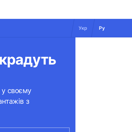
Укр
Ру
 крадуть
 у своєму
антажів з