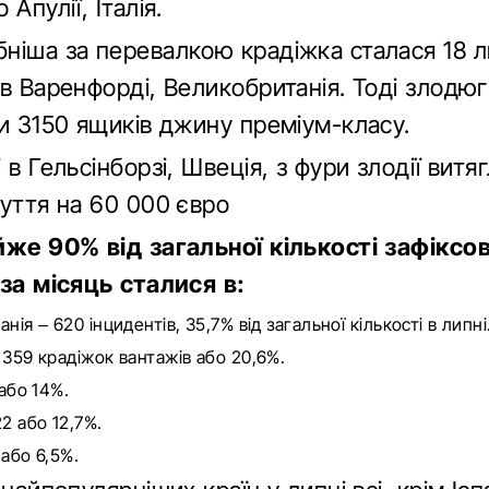
Апулії, Італія.
ніша за перевалкою крадіжка сталася 18 л
 в Варенфорді, Великобританія. Тоді злодю
ки 3150 ящиків джину преміум-класу.
 в Гельсінборзі, Швеція, з фури злодії витя
зуття на 60 000 євро
йже 90% від загальної кількості зафіксо
 за місяць сталися в:
нія – 620 інцидентів, 35,7% від загальної кількості в липні
 359 крадіжок вантажів або 20,6%.
 або 14%.
2 або 12,7%.
 або 6,5%.