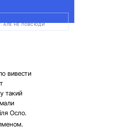
У. АЛЕ НЕ ПОВСЮДИ
ло вивести
ет
у такий
имали
іля Осло.
олменом.