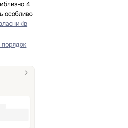
риблизно 4
ть особливо
власників
а порядок