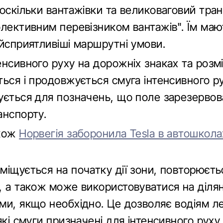
 оскільки вантажівки та великоваговий тра
олективним перевізником вантажів". Їм маю
айсприятливіші маршрутні умови.
нсивного руху на дорожніх знаках та розмі
ься і продовжується смуга інтенсивного ру
ується для позначень, що поле зарезервов
анспорту.
акож
Норвегія заборонила Tesla в автошкола
іщується на початку дії зони, повторюєть
, а також може використовуватися на ділян
ми, якщо необхідно. Це дозволяє водіям л
які смуги призначені для інтенсивного руху.