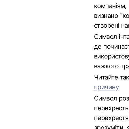
компаніям,
визнано "к
створені н
Символ інте
де починаєт
використов
важкого тр
Читайте т
причину
Символ розм
перехресть
перехрестя
зрозуміти, 