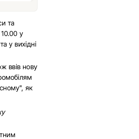
си та
10.00 у
а у вихідні
ож ввів нову
тромобілям
сному", як
ху
ртним