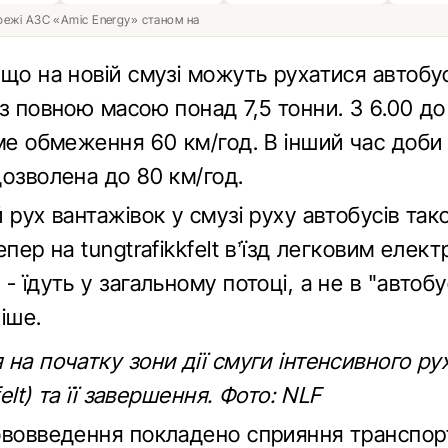
ережі АЗС «Amic Energy» станом на
що на новій смузі можуть рухатися автобу
з повною масою понад 7,5 тонни. З 6.00 до 
ме обмеження 60 км/год. В інший час доби т
дозволена до 80 км/год.
 рух вантажівок у смузі руху автобусів так
епер на tungtrafikkfelt в’їзд легковим елек
- їдуть у загальному потоці, а не в "автобу
іше.
на початку зони дії смуги інтенсивного ру
felt) та її завершення. Фото: NLF
ововведення покладено сприяння транспо