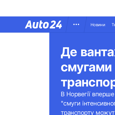
Новини
Т
Де ванта
смугами
транспо
В Норвегії вперше
"смуги інтенсивно
транспорту можуть