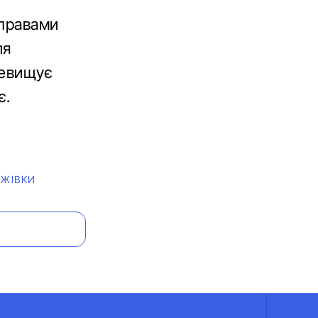
 правами
ля
ревищує
є.
АЖІВКИ