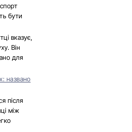
нспорт
ть бути
тці вказує,
ху. Він
ано для
х: названо
ся після
ці між
егко