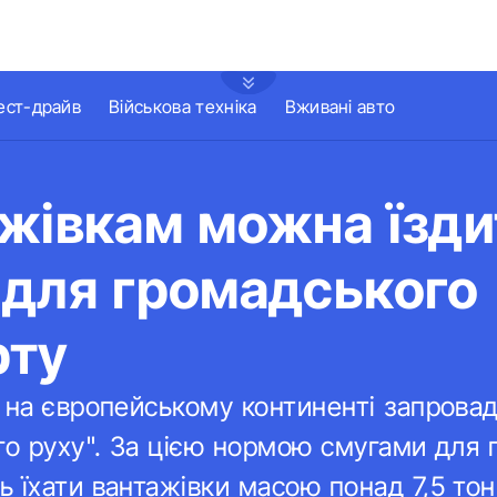
ест-драйв
Військова техніка
Вживані авто
жівкам можна їзди
 для громадського
рту
 на європейському континенті запровад
го руху". За цією нормою смугами для
 їхати вантажівки масою понад 7,5 тон