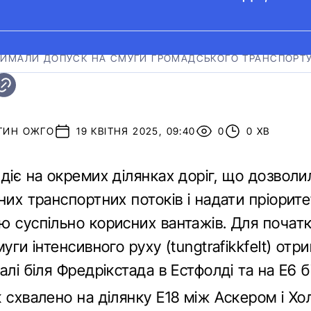
ТРИМАЛИ ДОПУСК НА СМУГИ ГРОМАДСЬКОГО ТРАНСПОРТ
ТИН ОЖГО
19 КВІТНЯ 2025, 09:40
0
0 ХВ
діє на окремих ділянках доріг, що дозволи
них транспортних потоків і надати пріорит
ю суспільно корисних вантажів. Для початк
муги інтенсивного руху (tungtrafikkfelt) отр
алі біля Фредрікстада в Естфолді та на E6 б
 схвалено на ділянку E18 між Аскером і Х