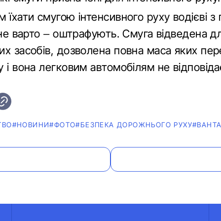
 їхати смугою інтенсивного руху водієві з
 не варто – оштрафують. Смуга відведена д
их засобів, дозволена повна маса яких пе
 і вона легковим автомобілям не відповіда
ТВО
#НОВИНИ
#ФОТО
#БЕЗПЕКА ДОРОЖНЬОГО РУХУ
#ВАНТ