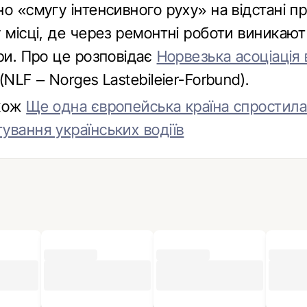
о «смугу інтенсивного руху» на відстані п
у місці, де через ремонтні роботи виникаю
ри. Про це розповідає
Норвезька асоціація 
(NLF – Norges Lastebileier-Forbund).
акож
Ще одна європейська країна спростил
ування українських водіїв