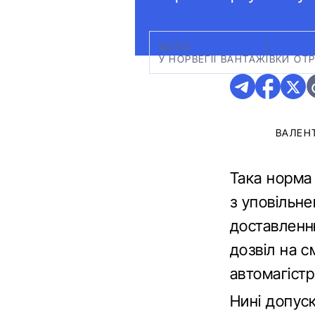
ФОТО:
NLF/АВТО24
|
У НОРВЕГІЇ ВАНТАЖІВКИ О
ВАЛЕН
Така норма 
з уповільне
доставленн
дозвіл на с
автомагістр
Нині допуск