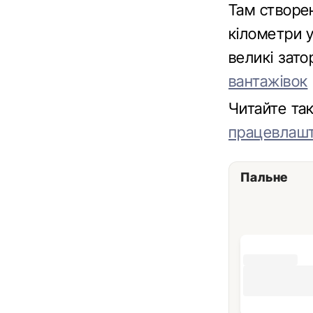
Там створен
кілометри 
великі зато
вантажівок
Читайте т
працевлашт
Пальне