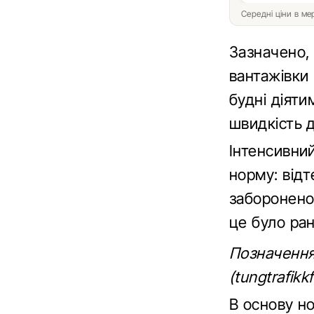
Середні ціни в м
Зазначено, 
вантажівки 
будні діяти
швидкість 
Інтенсивний
норму: відт
заборонено 
це було ран
Позначення 
(tungtrafikk
В основу н