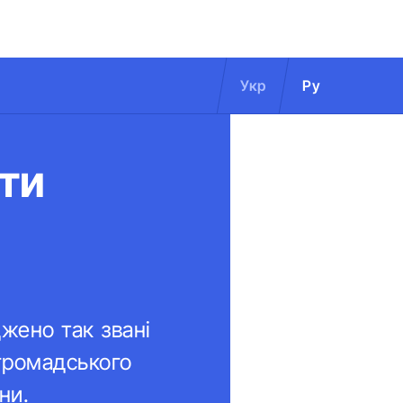
Укр
Ру
ти
жено так звані
 громадського
ни.